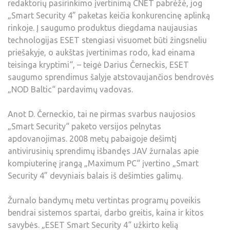
redaktorių pasirinkimo įvertinimą CNET pabrėžė, jog
„Smart Security 4” paketas keičia konkurencinę aplinką
rinkoje. Į saugumo produktus diegdama naujausias
technologijas ESET stengiasi visuomet būti žingsneliu
priešakyje, o aukštas įvertinimas rodo, kad einama
teisinga kryptimi“, – teigė Darius Černeckis, ESET
saugumo sprendimus šalyje atstovaujančios bendrovės
„NOD Baltic“ pardavimų vadovas.
Anot D. Černeckio, tai ne pirmas svarbus naujosios
„Smart Security“ paketo versijos pelnytas
apdovanojimas. 2008 metų pabaigoje dešimtį
antivirusinių sprendimų išbandęs JAV žurnalas apie
kompiuterinę įrangą „Maximum PC“ įvertino „Smart
Security 4” devyniais balais iš dešimties galimų.
Žurnalo bandymų metu vertintas programų poveikis
bendrai sistemos spartai, darbo greitis, kaina ir kitos
savybės. „ESET Smart Security 4“ užkirto kelią