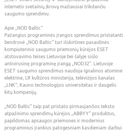
interneto svetainių įkrovą mažiausiai trikdančiu
saugumo sprendimu.
Apie „NOD Baltic“
Pažangius programinės įrangos sprendimus pristatanti
bendrovė „NOD Baltic“ turi išskirtines pasaulinės
kompiuterinio saugumo priemonių kūrėjos ESET
atstovavimo teises Lietuvoje bei šalyje siūlo
antivirusinę programinę įrangą „NOD32”. Lietuvoje
ESET saugumo sprendimus naudoja Ignalinos atominė
elektrinė, LR kultūros ministerija, televizijos kanalas
„LNK“, Kauno technologijos universitetas ir daugelis
kitų kompanijų.
„NOD Baltic” taip pat pristato pirmaujančios teksto
atpažinimo sprendimų kūrėjos „ABBYY“ produktus,
papildomas apsaugos priemones ir modernius
programinius įrankius patogesniam kasdieniam darbui.