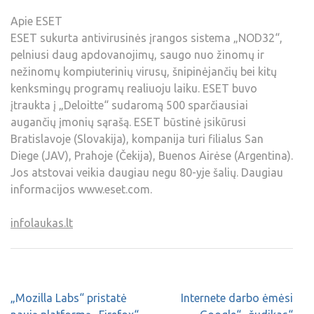
Apie ESET
ESET sukurta antivirusinės įrangos sistema „NOD32“,
pelniusi daug apdovanojimų, saugo nuo žinomų ir
nežinomų kompiuterinių virusų, šnipinėjančių bei kitų
kenksmingų programų realiuoju laiku. ESET buvo
įtraukta į „Deloitte“ sudaromą 500 sparčiausiai
augančių įmonių sąrašą. ESET būstinė įsikūrusi
Bratislavoje (Slovakija), kompanija turi filialus San
Diege (JAV), Prahoje (Čekija), Buenos Airėse (Argentina).
Jos atstovai veikia daugiau negu 80-yje šalių. Daugiau
informacijos www.eset.com.
infolaukas.lt
„Mozilla Labs“ pristatė
Internete darbo ėmėsi