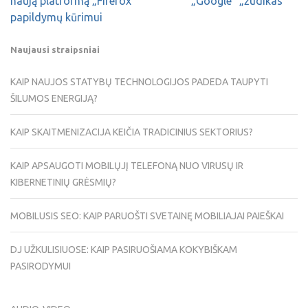
naują platformą „Firefox“
„Google“ „žudikas“
papildymų kūrimui
Naujausi straipsniai
KAIP NAUJOS STATYBŲ TECHNOLOGIJOS PADEDA TAUPYTI
ŠILUMOS ENERGIJĄ?
KAIP SKAITMENIZACIJA KEIČIA TRADICINIUS SEKTORIUS?
KAIP APSAUGOTI MOBILŲJĮ TELEFONĄ NUO VIRUSŲ IR
KIBERNETINIŲ GRĖSMIŲ?
MOBILUSIS SEO: KAIP PARUOŠTI SVETAINĘ MOBILIAJAI PAIEŠKAI
DJ UŽKULISIUOSE: KAIP PASIRUOŠIAMA KOKYBIŠKAM
PASIRODYMUI