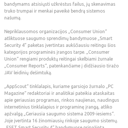
bandymams atsisiųsti užkrėstus failus, jų skenavimas
truko trumpai ir menkai paveikė bendrą sistemos
našumą.
Nepriklausomos organizacijos „Consumer Union“
atliktuose saugumo sprendimų bandymuose „Smart
Security 4” paketas įvertintas aukščiausiu reitingu šios
kategorijos programinės įrangos tarpe. „Consumer
Union“ rengiami produktų reitingai skelbiami žurnale
„Consumer Reports“, patenkančiame į didžiausio tiražo
JAV leidinių dešimtuką.
„AppScout“ tinklalapis, kuriame garsiojo žurnalo „PC
Magazine“ redaktoriai ir analitikai pateikia ataskaitas
apie geriausias programas, rinkos naujienas, naudingus
internetinius tinklalapius ir programinę įrangą, atliko
apžvalgą „Geriausia saugumo sistema 2009-iesiems“.
Joje įvertinta 16 žinomiausių rinkoje saugumo sistemų.
„ESET Smart Security 4“ bandymuose pripažinta