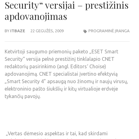
Security“ versijai – prestižinis
apdovanojimas
BY
ITBAZE
22 GEGUŽĖS, 2009
PROGRAMINĖ ĮRANGA
Ketvirtoji saugumo priemonių paketo „ESET Smart
Security“ versija pelnė prestižinį tinklalapio CNET
redaktorių pasirinkimo (angl. Editors‘ Choise)
apdovanojimą. CNET specialistai įvertino efektyvią
„Smart Security 4” apsaugą nuo žinomų ir naujų virusų,
elektroninio pašto šiukšlių ir kitų virtualioje erdvėje
tykančių pavojų.
„Vertas dėmesio aspektas ir tai, kad skirdami