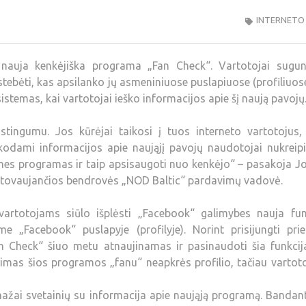
INTERNETO
i nauja kenkėjiška programa „Fan Check“. Vartotojai sugu
stebėti, kas apsilanko jų asmeniniuose puslapiuose (profiliuose
sistemas, kai vartotojai ieško informacijos apie šį naują pavojų
ingumu. Jos kūrėjai taikosi į tuos interneto vartotojus, 
škodami informacijos apie naująjį pavojų naudotojai nukreip
usines programas ir taip apsisaugoti nuo kenkėjo“ – pasakoja J
tovaujančios bendrovės „NOD Baltic“ pardavimų vadovė.
rtotojams siūlo išplėsti „Facebook“ galimybes nauja funk
e „Facebook“ puslapyje (profilyje). Norint prisijungti pri
 Check“ šiuo metu atnaujinamas ir pasinaudoti šia funkcij
tapimas šios programos „fanu“ neapkrės profilio, tačiau varto
ažai svetainių su informacija apie naująją programą. Bandan