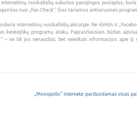
 internetinių nusikaltėlių sukurtus pavojingus puslapius, kurie
augančias nuo „Fan Check“. Šios tariamos antivirusinės progra
siduria internetinių nusikaltėlių akiratyje. Ne išimtis ir „Facebo
 nuo kenkėjiškų programų atakų. Paprasčiausiais būdas apsis
– ne tik jos nenaudoti, bet neieškoti informacijos apie šį 
„Monopolis“ internete: parduodamas visas pa