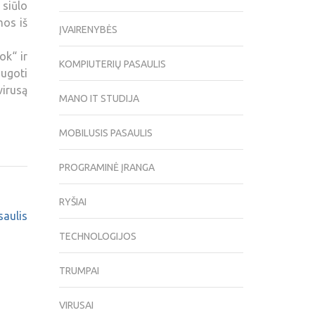
 siūlo
mos iš
ĮVAIRENYBĖS
ok“ ir
KOMPIUTERIŲ PASAULIS
augoti
virusą
MANO IT STUDIJA
MOBILUSIS PASAULIS
PROGRAMINĖ ĮRANGA
RYŠIAI
saulis
TECHNOLOGIJOS
TRUMPAI
VIRUSAI