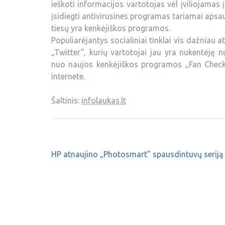
ieškoti informacijos vartotojas vėl įviliojamas į
įsidiegti antivirusines programas tariamai aps
tiesų yra kenkėjiškos programos.
Populiarėjantys socialiniai tinklai vis dažniau at
„Twitter“, kurių vartotojai jau yra nukentėję
nuo naujos kenkėjiškos programos „Fan Check“ 
internete.
Šaltinis:
infolaukas.lt
HP atnaujino „Photosmart” spausdintuvų seriją