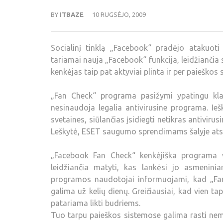
BY
ITBAZE
10 RUGSĖJO, 2009
Socialinį tinklą „Facebook“ pradėjo atakuot
tariamai nauja „Facebook“ funkcija, leidžiančia 
kenkėjas taip pat aktyviai plinta ir per paieškos 
„Fan Check“ programa pasižymi ypatingu klast
nesinaudoja legalia antivirusine programa. Ie
svetaines, siūlančias įsidiegti netikras antivir
Leškytė, ESET saugumo sprendimams šalyje ats
„Facebook Fan Check“ kenkėjiška programa va
leidžiančia matyti, kas lankėsi jo asmeniniam
programos naudotojai informuojami, kad „Fan
galima už kelių dienų. Greičiausiai, kad vien 
patariama likti budriems.
Tuo tarpu paieškos sistemose galima rasti nem