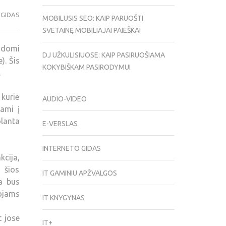
 GIDAS
MOBILUSIS SEO: KAIP PARUOŠTI
SVETAINĘ MOBILIAJAI PAIEŠKAI
ndomi
DJ UŽKULISIUOSE: KAIP PASIRUOŠIAMA
). Šis
KOKYBIŠKAM PASIRODYMUI
.
kurie
AUDIO-VIDEO
iami į
olanta
E-VERSLAS
INTERNETO GIDAS
cija,
e šios
IT GAMINIU APŽVALGOS
a bus
tojams
IT KNYGYNAS
t jose
IT+