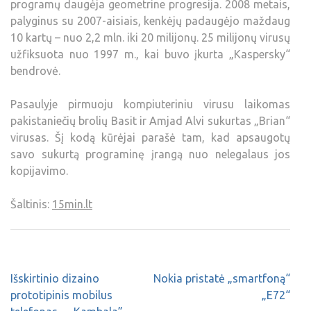
programų daugėja geometrine progresija. 2008 metais,
palyginus su 2007-aisiais, kenkėjų padaugėjo maždaug
10 kartų – nuo 2,2 mln. iki 20 milijonų. 25 milijonų virusų
užfiksuota nuo 1997 m., kai buvo įkurta „Kaspersky“
bendrovė.
Pasaulyje pirmuoju kompiuteriniu virusu laikomas
pakistaniečių brolių Basit ir Amjad Alvi sukurtas „Brian“
virusas. Šį kodą kūrėjai parašė tam, kad apsaugotų
savo sukurtą programinę įrangą nuo nelegalaus jos
kopijavimo.
Šaltinis:
15min.lt
Išskirtinio dizaino
Nokia pristatė „smartfoną“
prototipinis mobilus
„E72“