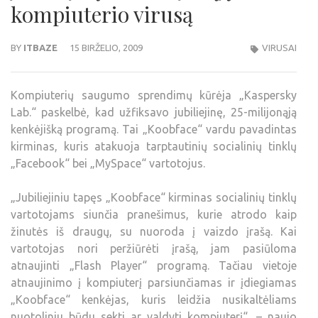
kompiuterio virusą
BY
ITBAZE
15 BIRŽELIO, 2009
VIRUSAI
Kompiuterių saugumo sprendimų kūrėja „Kaspersky
Lab.“ paskelbė, kad užfiksavo jubiliejinę, 25-milijonąją
kenkėjišką programą. Tai „Koobface“ vardu pavadintas
kirminas, kuris atakuoja tarptautinių socialinių tinklų
„Facebook“ bei „MySpace“ vartotojus.
„Jubiliejiniu tapęs „Koobface“ kirminas socialinių tinklų
vartotojams siunčia pranešimus, kurie atrodo kaip
žinutės iš draugų, su nuoroda į vaizdo įrašą. Kai
vartotojas nori peržiūrėti įrašą, jam pasiūloma
atnaujinti „Flash Player“ programą. Tačiau vietoje
atnaujinimo į kompiuterį parsiunčiamas ir įdiegiamas
„Koobface“ kenkėjas, kuris leidžia nusikaltėliams
nuotoliniu būdu sekti ar valdyti kompiuterį“, – naujo