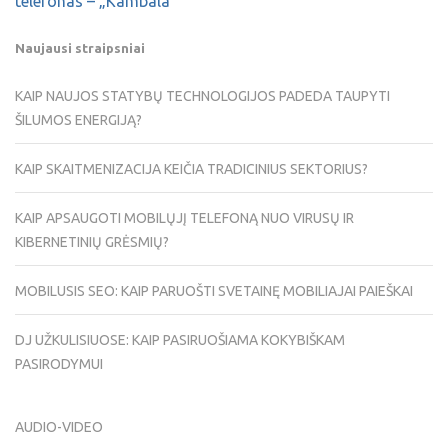
telefonas – „Kambala”
Naujausi straipsniai
KAIP NAUJOS STATYBŲ TECHNOLOGIJOS PADEDA TAUPYTI
ŠILUMOS ENERGIJĄ?
KAIP SKAITMENIZACIJA KEIČIA TRADICINIUS SEKTORIUS?
KAIP APSAUGOTI MOBILŲJĮ TELEFONĄ NUO VIRUSŲ IR
KIBERNETINIŲ GRĖSMIŲ?
MOBILUSIS SEO: KAIP PARUOŠTI SVETAINĘ MOBILIAJAI PAIEŠKAI
DJ UŽKULISIUOSE: KAIP PASIRUOŠIAMA KOKYBIŠKAM
PASIRODYMUI
AUDIO-VIDEO