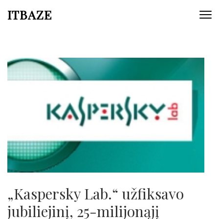
ITBAZE
„Kaspersky Lab.“ užfiksavo
jubiliejinį, 25-milijonąjį