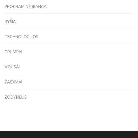
PROGRAMINĖ ĮRANGA
RYŠIAI
TECHNOLOGIJOS
TRUMPAI
VIRUSAI
ŽAIDIMAI
ŽODYNĖLIS