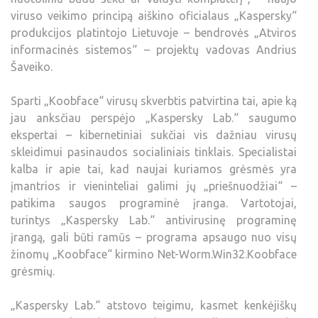
viruso veikimo principą aiškino oficialaus „Kaspersky“
produkcijos platintojo Lietuvoje – bendrovės „Atviros
informacinės sistemos“ – projektų vadovas Andrius
Šaveiko.
Sparti „Koobface“ virusų skverbtis patvirtina tai, apie ką
jau anksčiau perspėjo „Kaspersky Lab.“ saugumo
ekspertai – kibernetiniai sukčiai vis dažniau virusų
skleidimui pasinaudos socialiniais tinklais. Specialistai
kalba ir apie tai, kad naujai kuriamos grėsmės yra
įmantrios ir vieninteliai galimi jų „priešnuodžiai“ –
patikima saugos programinė įranga. Vartotojai,
turintys „Kaspersky Lab.“ antivirusinę programinę
įrangą, gali būti ramūs – programa apsaugo nuo visų
žinomų „Koobface“ kirmino Net-Worm.Win32.Koobface
grėsmių.
„Kaspersky Lab.“ atstovo teigimu, kasmet kenkėjiškų