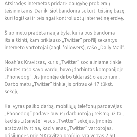
Atsiradęs internetas pridarė daugybę problemų
teisininkams. Dar iki šiol bandoma sukurti teisinę bazę,
kuri logiškai ir teisingai kontroliuotų internetinę erdvę.
Šiuo metu pradėta nauja byla, kuria bus bandoma
išsiaiškinti, kam priklauso „Twitter“ profilį sekantys
interneto vartotojai (angl. followers), rašo „Daily Mail“.
Noah‘as Kravitzas, kuris „Twitter“ socialiniame tinkle
žinutes rašo savo vardu, buvo įdarbintas kompanijoje
„Phonedog“. Jis įmonėje dirbo tiklaraščio autoriumi.
Darbo metu „Twitter“ tinkle jis pritraukė 17 tūkst.
sekėjų.
Kai vyras paliko darbą, mobiliųjų telefonų pardavėjas
„Phonedog“ padavė buvusį darbuotoją į teismą už tai,
kad šis „išsinešė“ visus „Twitter“ sekėjus. Įmonės
atstovai tvirtina, kad vienas „Twitter“ vartotojas,
prisijungęs prie N.Kravitzo profilio, yra vertas 2,50