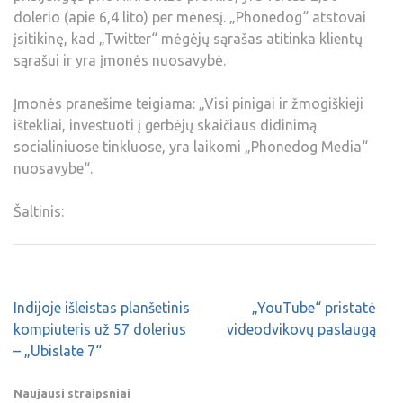
dolerio (apie 6,4 lito) per mėnesį. „Phonedog“ atstovai
įsitikinę, kad „Twitter“ mėgėjų sąrašas atitinka klientų
sąrašui ir yra įmonės nuosavybė.
Įmonės pranešime teigiama: „Visi pinigai ir žmogiškieji
ištekliai, investuoti į gerbėjų skaičiaus didinimą
socialiniuose tinkluose, yra laikomi „Phonedog Media“
nuosavybe“.
Šaltinis:
Indijoje išleistas planšetinis
„YouTube“ pristatė
kompiuteris už 57 dolerius
videodvikovų paslaugą
– „Ubislate 7“
Naujausi straipsniai