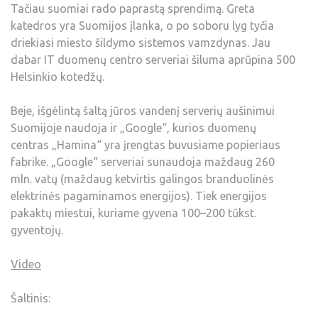
Tačiau suomiai rado paprastą sprendimą. Greta
katedros yra Suomijos įlanka, o po soboru lyg tyčia
driekiasi miesto šildymo sistemos vamzdynas. Jau
dabar IT duomenų centro serveriai šiluma aprūpina 500
Helsinkio kotedžų.
Beje, išgėlintą šaltą jūros vandenį serverių aušinimui
Suomijoje naudoja ir „Google“, kurios duomenų
centras „Hamina“ yra įrengtas buvusiame popieriaus
fabrike. „Google“ serveriai sunaudoja maždaug 260
mln. vatų (maždaug ketvirtis galingos branduolinės
elektrinės pagaminamos energijos). Tiek energijos
pakaktų miestui, kuriame gyvena 100–200 tūkst.
gyventojų.
Video
Šaltinis: