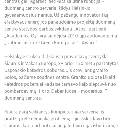
centras gali išgarsėti netikėta šalutine funkcija –
duomenų centro serveriai šildys Helsinkio
gyvenamuosius namus. Už pažangų ir novatorišką
efektyvaus energijos panaudojimo projektą duomenų
centro statybos darbus vykdanti „Atos“ partnerė
„Academica Oy“ yra laimėjusi 2010-ųjų apdovanojimą
„Uptime Institute Green Enterprise IT Award“.
Helsinkyje stūkso didžiausia pravoslavų šventykla
Šiaurės ir Vakarų Europoje – prieš 150 metų pastatytas
Uspenskio katedros soboras. Jis stovi ant granito
uolos, pačiame sostinės centre. Granito uolose iškalti
katedros požemiai kadaise tarnavo kaip slėptuvė nuo
bombardavimų iš oro. Dabar juose – modernus IT
duomenų centras.
Kiaurą parą veikiantys kompiuteriniai serveriai iš
pradžių kėlė nemenką problemą – jie išskirdavo tiek
šilumos, kad darbuotojai negalėdavo ilgai išbūti viduje.