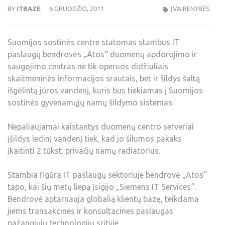
BY
ITBAZE
6 GRUODŽIO, 2011
ĮVAIRENYBĖS
Suomijos sostinės centre statomas stambus IT
paslaugų bendrovės „Atos“ duomenų apdorojimo ir
saugojimo centras ne tik operuos didžiuliais
skaitmeninės informacijos srautais, bet ir šildys šaltą
išgėlintą jūros vandenį, kuris bus tiekiamas į Suomijos
sostinės gyvenamųjų namų šildymo sistemas.
Nepaliaujamai kaistantys duomenų centro serveriai
įšildys ledinį vandenį tiek, kad jo šilumos pakaks
įkaitinti 2 tūkst. privačių namų radiatorius.
Stambia figūra IT paslaugų sektoriuje bendrovė „Atos“
tapo, kai šių metų liepą įsigijo „Siemens IT Services“.
Bendrovė aptarnauja globalią klientų bazę, teikdama
jiems transakcines ir konsultacines paslaugas
pažangiųjų technologijų srityje.