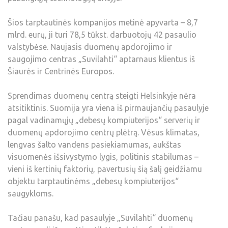
Šios tarptautinės kompanijos metinė apyvarta – 8,7
mlrd. eurų, ji turi 78,5 tūkst. darbuotojų 42 pasaulio
valstybėse. Naujasis duomenų apdorojimo ir
saugojimo centras „Suvilahti“ aptarnaus klientus iš
Šiaurės ir Centrinės Europos.
Sprendimas duomenų centrą steigti Helsinkyje nėra
atsitiktinis. Suomija yra viena iš pirmaujančių pasaulyje
pagal vadinamųjų „debesų kompiuterijos“ serverių ir
duomenų apdorojimo centrų plėtrą. Vėsus klimatas,
lengvas šalto vandens pasiekiamumas, aukštas
visuomenės išsivystymo lygis, politinis stabilumas –
vieni iš kertinių faktorių, pavertusių šią šalį geidžiamu
objektu tarptautinėms „debesų kompiuterijos“
saugykloms.
Tačiau panašu, kad pasaulyje „Suvilahti“ duomenų