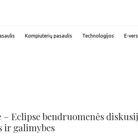
asaulis
Kompiuterių pasaulis
Technologijos
E-vers
je – Eclipse bendruomenės diskusi
s ir galimybes