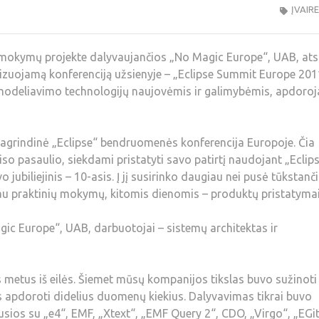
ĮVAIR
mokymų projekte dalyvaujančios „No Magic Europe“, UAB, ats
nizuojamą konferenciją užsienyje – „Eclipse Summit Europe 201
u modeliavimo technologijų naujovėmis ir galimybėmis, apdoroj
agrindinė „Eclipse“ bendruomenės konferencija Europoje. Čia
iso pasaulio, siekdami pristatyti savo patirtį naudojant „Eclip
o jubiliejinis – 10-asis. Į jį susirinko daugiau nei pusė tūkstanč
iau praktinių mokymų, kitomis dienomis – produktų pristatymai
ic Europe“, UAB, darbuotojai – sistemų architektas ir
us metus iš eilės. Šiemet mūsų kompanijos tikslas buvo sužinoti
 apdoroti didelius duomenų kiekius. Dalyvavimas tikrai buvo
ios su „e4“, EMF, „Xtext“, „EMF Query 2“, CDO, „Virgo“, „EGi