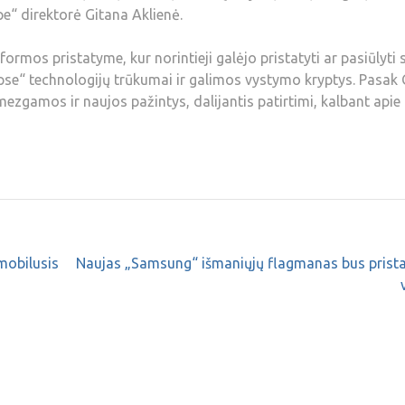
e“ direktorė Gitana Aklienė.
ormos pristatyme, kur norintieji galėjo pristatyti ar pasiūlyti
ipse“ technologijų trūkumai ir galimos vystymo kryptys. Pasak 
ezgamos ir naujos pažintys, dalijantis patirtimi, kalbant apie
mobilusis
Naujas „Samsung“ išmaniųjų flagmanas bus prista