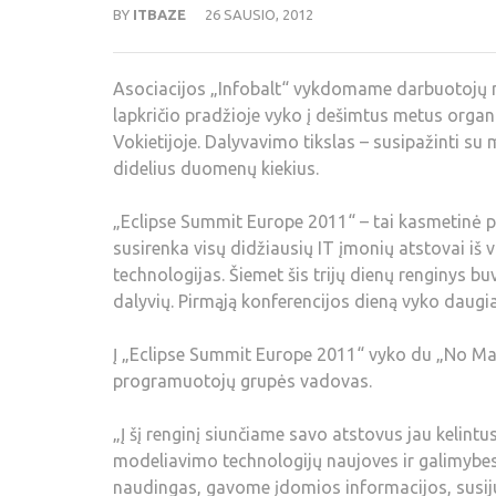
BY
ITBAZE
26 SAUSIO, 2012
Asociacijos „Infobalt“ vykdomame darbuotojų 
lapkričio pradžioje vyko į dešimtus metus orga
Vokietijoje. Dalyvavimo tikslas – susipažinti s
didelius duomenų kiekius.
„Eclipse Summit Europe 2011“ – tai kasmetinė p
susirenka visų didžiausių IT įmonių atstovai iš v
technologijas. Šiemet šis trijų dienų renginys buv
dalyvių. Pirmąją konferencijos dieną vyko daug
Į „Eclipse Summit Europe 2011“ vyko du „No Mag
programuotojų grupės vadovas.
„Į šį renginį siunčiame savo atstovus jau kelint
modeliavimo technologijų naujoves ir galimybes
naudingas, gavome įdomios informacijos, susijus