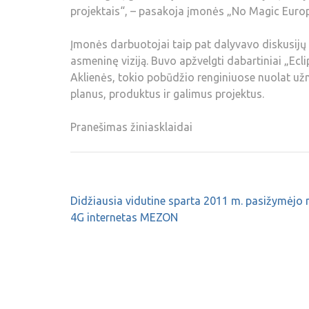
projektais“, – pasakoja įmonės „No Magic Europ
Įmonės darbuotojai taip pat dalyvavo diskusijų f
asmeninę viziją. Buvo apžvelgti dabartiniai „Ecl
Aklienės, tokio pobūdžio renginiuose nuolat užm
planus, produktus ir galimus projektus.
Pranešimas žiniasklaidai
Didžiausia vidutine sparta 2011 m. pasižymėjo 
4G internetas MEZON