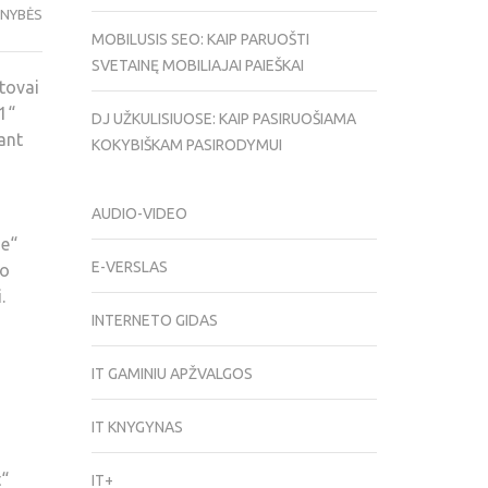
ENYBĖS
MOBILUSIS SEO: KAIP PARUOŠTI
SVETAINĘ MOBILIAJAI PAIEŠKAI
tovai
1“
DJ UŽKULISIUOSE: KAIP PASIRUOŠIAMA
ant
KOKYBIŠKAM PASIRODYMUI
AUDIO-VIDEO
se“
E-VERSLAS
io
.
INTERNETO GIDAS
IT GAMINIU APŽVALGOS
IT KNYGYNAS
t“
IT+