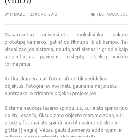
BY
ITBAZE
23 KOVO, 2012
TECHNOLOGIJOS
Masačūsetso universiteto mokslininkai sukūrė
prototipą kameros, galinčios filmuoti iš už kampo. Tai
vizualizacijos sistema, naudojanti sienas ir grindis kaip
atspindinčius paviršius užslėptų objektų vaizdo
formavimui.
Kol kas kamera gali fotografuoti tik nedidelius
objektus. Fotografavimo metu gaunama ne įprasta
nuotrauka, o trimatės objektų projekcijos
Sistema naudoja lazerio spindulius, kurie atsispindi nuo
daiktų, esančių fiksuojamo objekto matymo zonoje. Iš
pradžių fotonai atsispindi nuo filmavimo objekto ir
grįžta į įrenginį. Vėliau gauti duomenys apdorojami ir