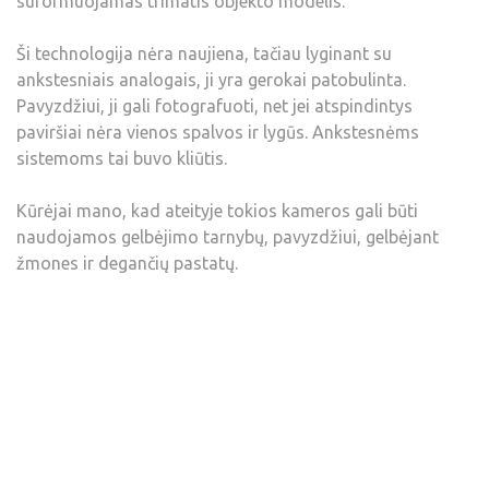
suformuojamas trimatis objekto modelis.
Ši technologija nėra naujiena, tačiau lyginant su
ankstesniais analogais, ji yra gerokai patobulinta.
Pavyzdžiui, ji gali fotografuoti, net jei atspindintys
paviršiai nėra vienos spalvos ir lygūs. Ankstesnėms
sistemoms tai buvo kliūtis.
Kūrėjai mano, kad ateityje tokios kameros gali būti
naudojamos gelbėjimo tarnybų, pavyzdžiui, gelbėjant
žmones ir degančių pastatų.