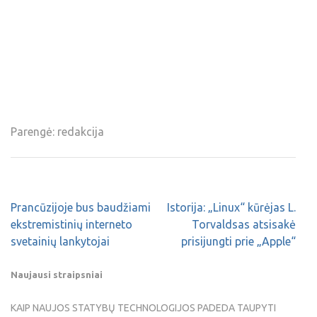
Parengė: redakcija
Prancūzijoje bus baudžiami
Istorija: „Linux“ kūrėjas L.
ekstremistinių interneto
Torvaldsas atsisakė
svetainių lankytojai
prisijungti prie „Apple“
Naujausi straipsniai
KAIP NAUJOS STATYBŲ TECHNOLOGIJOS PADEDA TAUPYTI