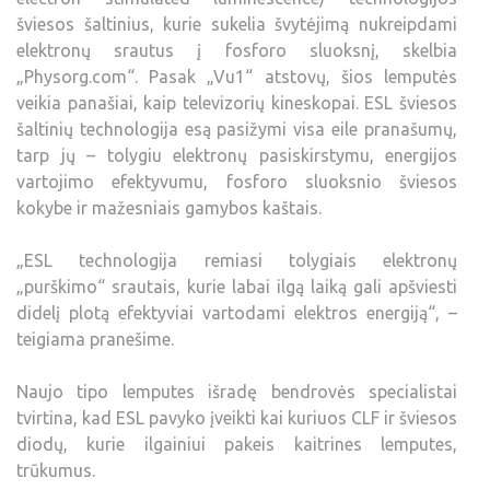
šviesos šaltinius, kurie sukelia švytėjimą nukreipdami
elektronų srautus į fosforo sluoksnį, skelbia
„Physorg.com“. Pasak „Vu1“ atstovų, šios lemputės
veikia panašiai, kaip televizorių kineskopai. ESL šviesos
šaltinių technologija esą pasižymi visa eile pranašumų,
tarp jų – tolygiu elektronų pasiskirstymu, energijos
vartojimo efektyvumu, fosforo sluoksnio šviesos
kokybe ir mažesniais gamybos kaštais.
„ESL technologija remiasi tolygiais elektronų
„purškimo“ srautais, kurie labai ilgą laiką gali apšviesti
didelį plotą efektyviai vartodami elektros energiją“, –
teigiama pranešime.
Naujo tipo lemputes išradę bendrovės specialistai
tvirtina, kad ESL pavyko įveikti kai kuriuos CLF ir šviesos
diodų, kurie ilgainiui pakeis kaitrines lemputes,
trūkumus.