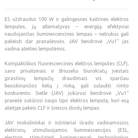
ES uždraudus 100 W ir galingesnes kaitrines elektros
lemputes, jų alternatyvas – energiją efektyviai
naudojančias liuminescencines lempas – netrukus gali
pakeisti dar pranašesnės. JAV bendrovė „Vu1“ jas
vadina ateities lemputėmis.
Kompaktiškos fluorescencinės elektros lemputės (CLF),
savo privalumais ir Briuselio biurokratų įvestais
įprastinių lempučių draudimais vis sparčiau
besiskinančios kelią į rinką, gali sulaukti rimto
konkurento. Sietle (JAV) įsikūrusi bendrovė „Vu1“
pranešė sukūrusi naujo tipo elektros lemputę, kuri esą
ateityje pakeis CLF ir šviesos diodų lempas.
JAV mokslininkai ir inžinieriai išrado vadinamosios
elektronų stimuliuojamos liuminescencijos (ESL,
electron stimulated luminescence) technologijos