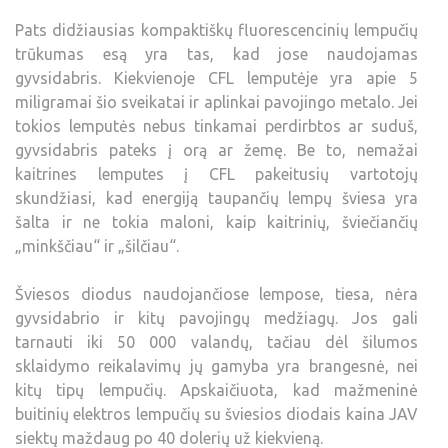
Pats didžiausias kompaktiškų fluorescencinių lempučių
trūkumas esą yra tas, kad jose naudojamas
gyvsidabris. Kiekvienoje CFL lemputėje yra apie 5
miligramai šio sveikatai ir aplinkai pavojingo metalo. Jei
tokios lemputės nebus tinkamai perdirbtos ar suduš,
gyvsidabris pateks į orą ar žemę. Be to, nemažai
kaitrines lemputes į CFL pakeitusių vartotojų
skundžiasi, kad energiją taupančių lempų šviesa yra
šalta ir ne tokia maloni, kaip kaitrinių, šviečiančių
„minkščiau“ ir „šilčiau“.
Šviesos diodus naudojančiose lempose, tiesa, nėra
gyvsidabrio ir kitų pavojingų medžiagų. Jos gali
tarnauti iki 50 000 valandų, tačiau dėl šilumos
sklaidymo reikalavimų jų gamyba yra brangesnė, nei
kitų tipų lempučių. Apskaičiuota, kad mažmeninė
buitinių elektros lempučių su šviesios diodais kaina JAV
siektų maždaug po 40 dolerių už kiekvieną.