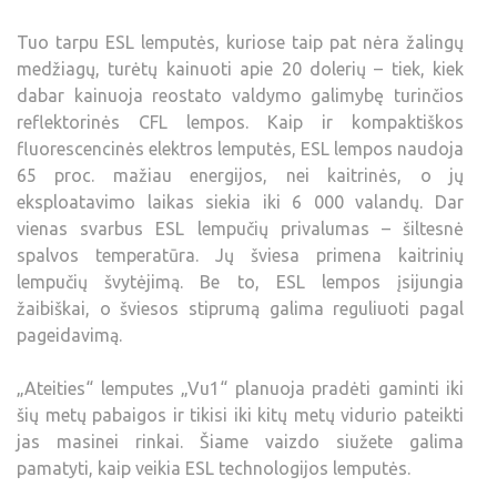
Tuo tarpu ESL lemputės, kuriose taip pat nėra žalingų
medžiagų, turėtų kainuoti apie 20 dolerių – tiek, kiek
dabar kainuoja reostato valdymo galimybę turinčios
reflektorinės CFL lempos. Kaip ir kompaktiškos
fluorescencinės elektros lemputės, ESL lempos naudoja
65 proc. mažiau energijos, nei kaitrinės, o jų
eksploatavimo laikas siekia iki 6 000 valandų. Dar
vienas svarbus ESL lempučių privalumas – šiltesnė
spalvos temperatūra. Jų šviesa primena kaitrinių
lempučių švytėjimą. Be to, ESL lempos įsijungia
žaibiškai, o šviesos stiprumą galima reguliuoti pagal
pageidavimą.
„Ateities“ lemputes „Vu1“ planuoja pradėti gaminti iki
šių metų pabaigos ir tikisi iki kitų metų vidurio pateikti
jas masinei rinkai. Šiame vaizdo siužete galima
pamatyti, kaip veikia ESL technologijos lemputės.