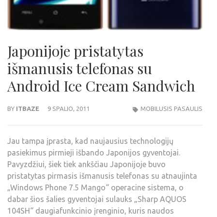
Japonijoje pristatytas
išmanusis telefonas su
Android Ice Cream Sandwich
BY
ITBAZE
9 SPALIO, 2011
MOBILUSIS PASAULIS
Jau tampa įprasta, kad naujausius technologijų
pasiekimus pirmieji išbando Japonijos gyventojai.
Pavyzdžiui, šiek tiek ankščiau Japonijoje buvo
pristatytas pirmasis išmanusis telefonas su atnaujinta
„Windows Phone 7.5 Mango“ operacine sistema, o
dabar šios šalies gyventojai sulauks „Sharp AQUOS
104SH“ daugiafunkcinio įrenginio, kuris naudos