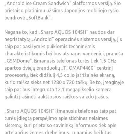
„Android Ice Cream Sandwich“ platformos versiją. Šio
prietaiso platinimu užsiims Japonijos mobiliojo ryšio
bendrovė „SoftBank“.
Negana to, kad „Sharp AQUOS 104SH“ naudos dar
nepristatytą „Android“ operacinės sistemos versiją, jis
taip pat pasižymės puikiomis techninėmis
charakteristikomis bei bus atsparus vandeniui, praneša
„GSMDome“. Išmanusis telefonas turės tiek 1,5 GHz
spartos dviejų branduolių „TI OMAP4460“ centrinį
procesorių, tiek didžiulį 4,5 colio įstrižainės ekraną,
kurio raiška sieks net 1280 x 720 taškų. Be to, įrenginyje
taip pat bus integruota 12,1 megapikselio kamera
galinti įrašinėti aukštosios raiškos vaizdo įrašus.
„Sharp AQUOS 104SH“ išmanusis telefonas taip pat
turės įdiegtą perspėjimo apie stichines nelaimes
sistemą, kuri prietaiso savininką informuos tiek apie
artėjančius žemės drebėjimus, cunamius bei kitus