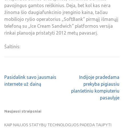
pavojingus gamtos reiškinius. Deja, bet kol kas nėra
žinoma šio daugiafunkcinio įrenginio kaina, tačiau
mobiliojo ryšio operatorius „SoftBank“ pirmąjį išmanųjį
telefoną su „Ice Cream Sandwich“ platformos versija
rinkai planuoja pristatyti 2012 metų pavasarį.
Šaltinis:
Pasidalink savo jausmais
Indijoje pradedama
internete už dainą
prekyba pigiausiu
planšetiniu kompiuteriu
pasaulyje
Naujausi straipsniai
KAIP NAUJOS STATYBŲ TECHNOLOGIJOS PADEDA TAUPYTI