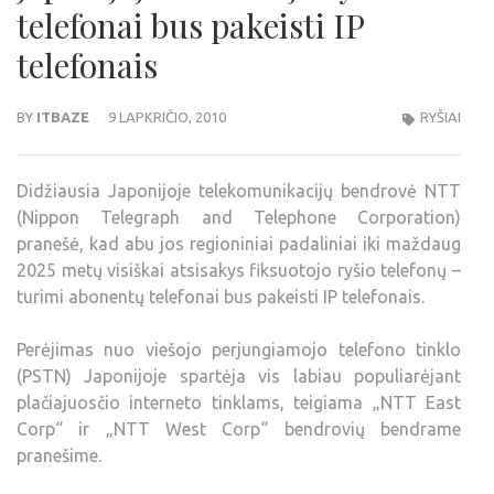
telefonai bus pakeisti IP
telefonais
BY
ITBAZE
9 LAPKRIČIO, 2010
RYŠIAI
Didžiausia Japonijoje telekomunikacijų bendrovė NTT
(Nippon Telegraph and Telephone Corporation)
pranešė, kad abu jos regioniniai padaliniai iki maždaug
2025 metų visiškai atsisakys fiksuotojo ryšio telefonų –
turimi abonentų telefonai bus pakeisti IP telefonais.
Perėjimas nuo viešojo perjungiamojo telefono tinklo
(PSTN) Japonijoje spartėja vis labiau populiarėjant
plačiajuosčio interneto tinklams, teigiama „NTT East
Corp“ ir „NTT West Corp“ bendrovių bendrame
pranešime.