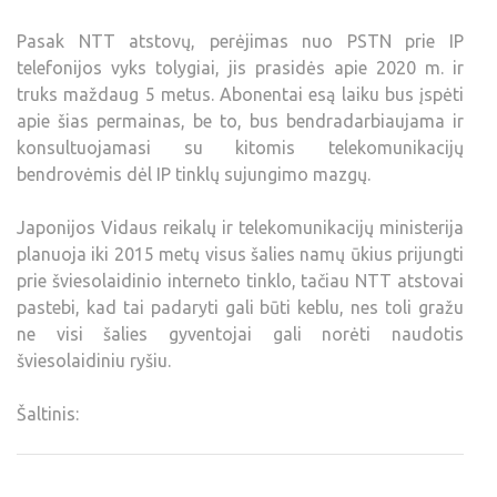
Pasak NTT atstovų, perėjimas nuo PSTN prie IP
telefonijos vyks tolygiai, jis prasidės apie 2020 m. ir
truks maždaug 5 metus. Abonentai esą laiku bus įspėti
apie šias permainas, be to, bus bendradarbiaujama ir
konsultuojamasi su kitomis telekomunikacijų
bendrovėmis dėl IP tinklų sujungimo mazgų.
Japonijos Vidaus reikalų ir telekomunikacijų ministerija
planuoja iki 2015 metų visus šalies namų ūkius prijungti
prie šviesolaidinio interneto tinklo, tačiau NTT atstovai
pastebi, kad tai padaryti gali būti keblu, nes toli gražu
ne visi šalies gyventojai gali norėti naudotis
šviesolaidiniu ryšiu.
Šaltinis: