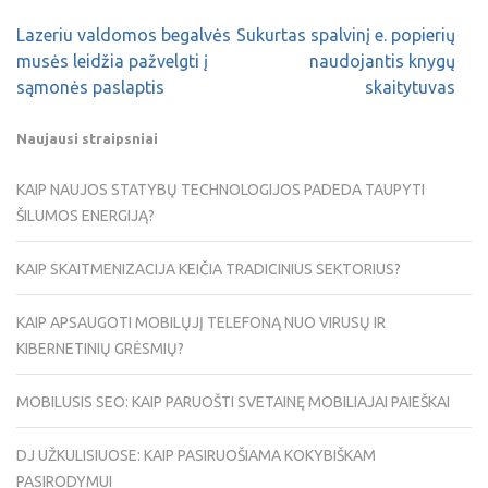
Lazeriu valdomos begalvės
Sukurtas spalvinį e. popierių
musės leidžia pažvelgti į
naudojantis knygų
sąmonės paslaptis
skaitytuvas
Naujausi straipsniai
KAIP NAUJOS STATYBŲ TECHNOLOGIJOS PADEDA TAUPYTI
ŠILUMOS ENERGIJĄ?
KAIP SKAITMENIZACIJA KEIČIA TRADICINIUS SEKTORIUS?
KAIP APSAUGOTI MOBILŲJĮ TELEFONĄ NUO VIRUSŲ IR
KIBERNETINIŲ GRĖSMIŲ?
MOBILUSIS SEO: KAIP PARUOŠTI SVETAINĘ MOBILIAJAI PAIEŠKAI
DJ UŽKULISIUOSE: KAIP PASIRUOŠIAMA KOKYBIŠKAM
PASIRODYMUI