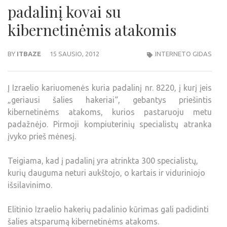
padalinį kovai su
kibernetinėmis atakomis
BY
ITBAZE
15 SAUSIO, 2012
INTERNETO GIDAS
Į Izraelio kariuomenės kuria padalinį nr. 8220, į kurį įeis
„geriausi šalies hakeriai“, gebantys priešintis
kibernetinėms atakoms, kurios pastaruoju metu
padažnėjo. Pirmoji kompiuterinių specialistų atranka
įvyko prieš mėnesį.
Teigiama, kad į padalinį yra atrinkta 300 specialistų,
kurių dauguma neturi aukštojo, o kartais ir viduriniojo
išsilavinimo.
Elitinio Izraelio hakerių padalinio kūrimas gali padidinti
šalies atsparumą kibernetinėms atakoms.