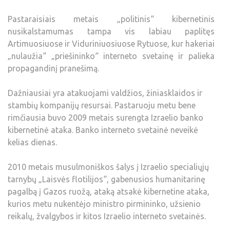
Pastaraisiais metais „politinis“ kibernetinis
nusikalstamumas tampa vis labiau paplitęs
Artimuosiuose ir Viduriniuosiuose Rytuose, kur hakeriai
„nulaužia“ „priešininko“ interneto svetainę ir palieka
propagandinį pranešimą.
Dažniausiai yra atakuojami valdžios, žiniasklaidos ir
stambių kompanijų resursai. Pastaruoju metu bene
rimčiausia buvo 2009 metais surengta Izraelio banko
kibernetinė ataka. Banko interneto svetainė neveikė
kelias dienas.
2010 metais musulmoniškos šalys į Izraelio specialiųjų
tarnybų „Laisvės flotilijos“, gabenusios humanitarinę
pagalbą į Gazos ruožą, ataką atsakė kibernetine ataka,
kurios metu nukentėjo ministro pirmininko, užsienio
reikalų, žvalgybos ir kitos Izraelio interneto svetainės.