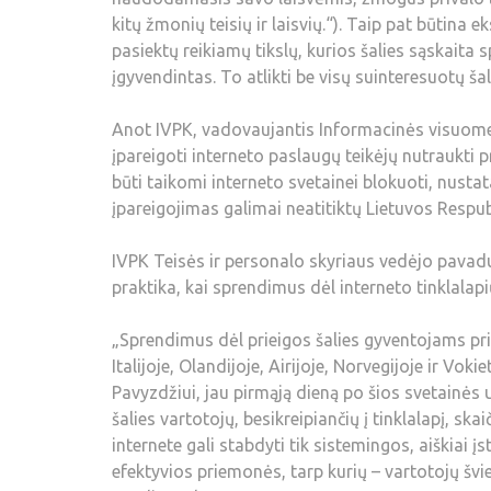
kitų žmonių teisių ir laisvių.“). Taip pat būtina 
pasiektų reikiamų tikslų, kurios šalies sąskaita 
įgyvendintas. To atlikti be visų suinteresuotų š
Anot IVPK, vadovaujantis Informacinės visuomen
įpareigoti interneto paslaugų teikėjų nutraukti p
būti taikomi interneto svetainei blokuoti, nusta
įpareigojimas galimai neatitiktų Lietuvos Respub
IVPK Teisės ir personalo skyriaus vedėjo pavad
praktika, kai sprendimus dėl interneto tinklalap
„Sprendimus dėl prieigos šalies gyventojams pri
Italijoje, Olandijoje, Airijoje, Norvegijoje ir Vo
Pavyzdžiui, jau pirmąją dieną po šios svetainės 
šalies vartotojų, besikreipiančių į tinklalapį, sk
internete gali stabdyti tik sistemingos, aiškiai 
efektyvios priemonės, tarp kurių – vartotojų švi