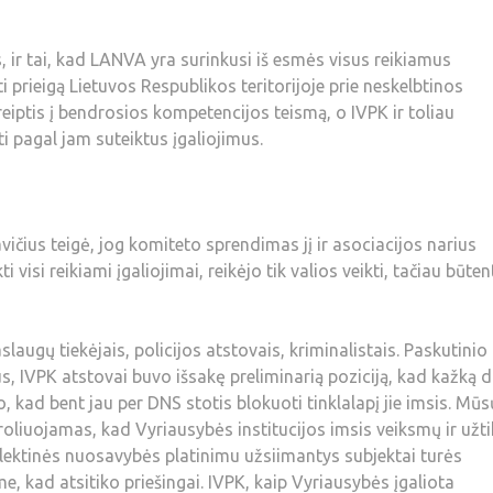
 ir tai, kad LANVA yra surinkusi iš esmės visus reikiamus
 prieigą Lietuvos Respublikos teritorijoje prie neskelbtinos
eiptis į bendrosios kompetencijos teismą, o IVPK ir toliau
i pagal jam suteiktus įgaliojimus.
ius teigė, jog komiteto sprendimas jį ir asociacijos narius
 visi reikiami įgaliojimai, reikėjo tik valios veikti, tačiau būten
laugų tiekėjais, policijos atstovais, kriminalistais. Paskutinio
, IVPK atstovai buvo išsakę preliminarią poziciją, kad kažką d
o, kad bent jau per DNS stotis blokuoti tinklalapį jie imsis. Mūsų
troliuojamas, kad Vyriausybės institucijos imsis veiksmų ir užti
ntelektinės nuosavybės platinimu užsiimantys subjektai turės
, kad atsitiko priešingai. IVPK, kaip Vyriausybės įgaliota