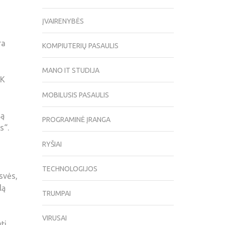
ĮVAIRENYBĖS
ra
KOMPIUTERIŲ PASAULIS
MANO IT STUDIJA
PK
MOBILUSIS PASAULIS
šą
PROGRAMINĖ ĮRANGA
s“.
RYŠIAI
TECHNOLOGIJOS
svės,
lą
TRUMPAI
VIRUSAI
ti