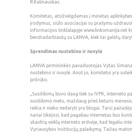
R.Kalinauskas.
Komitetas, atsižvelgdamas į minėtas aplinkybes,
įrodymus, siūlo asociacijai su prašymu uždrausti
informacijos tinklalapyje www.linkomanija.net kr
bendradarbiautų su LANVA, kiek tai galėtų daryt
Sprendimas nustebino ir nuvylė
LANVA pirmininkės pavaduotojas Vytas Simanavič
nustebino ir nuvylė. Anot jo, komitetui yra suteikti
pritrūko.
„Susitikimų buvo daug tiek su IVPK, interneto pas
susitikimo metu, maždaug prieš keturis mėnesius
reikia ir nieko nedaryti yra blogai. Tarsi pažadėj
nariai tikėjosi, kad pagaliau internetas bus kon
skaidrią veiklą interneto erdvėje, kad legaliu i
Vyriausybės institucijų palaikymą. Tačiau matome