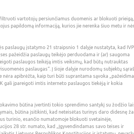
 filtruoti vartotojų persiunčiamus duomenis ar blokuoti prieigą,
otojus papildomą informaciją, kurios jie nerenka šiuo metu ir nė
s paslaugų įstatymo 21 straipsnio 1 dalyje nustatyta, kad IV
teises pažeidžia paslaugų teikėjo perduodama ir (ar) saugoma
areigoti paslaugos teikėją imtis veiksmų, kad būtų nutrauktas
suomenės paslaugas“. Į šioje dalyje nurodomų subjektų sąra
me nėra apibrėžta, kaip turi būti suprantama sąvoka „pažeidima
gali įpareigoti imtis interneto paslaugos tiekėją ir kokia
lokavimo būtina įvertinti tokio sprendimo santykį su žodžio lai
ais, būtina įsitikinti, kad neteisėtas turinys daro didesnę ža
aus turinio, esančio numatomoje blokuoti svetainėje,
cijos 28 str. numato, kad „Įgyvendindamas savo teises ir
kytis Lietuvos Respublikos Konstitucijos ir įstatymų, nevaržy