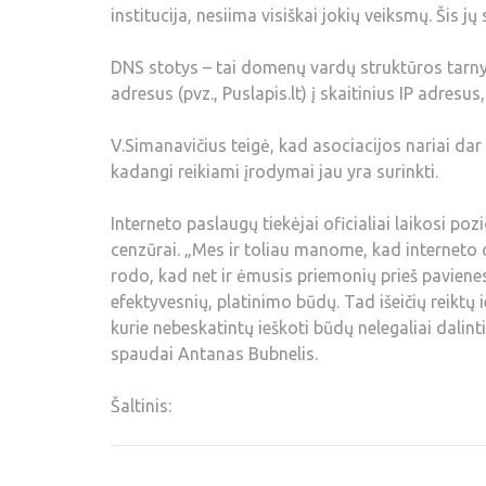
institucija, nesiima visiškai jokių veiksmų. Šis
DNS stotys – tai domenų vardų struktūros tarnybi
adresus (pvz., Puslapis.lt) į skaitinius IP adres
V.Simanavičius teigė, kad asociacijos nariai dar
kadangi reikiami įrodymai jau yra surinkti.
Interneto paslaugų tiekėjai oficialiai laikosi poz
cenzūrai. „Mes ir toliau manome, kad interneto 
rodo, kad net ir ėmusis priemonių prieš pavienes 
efektyvesnių, platinimo būdų. Tad išeičių reiktų 
kurie nebeskatintų ieškoti būdų nelegaliai dalin
spaudai Antanas Bubnelis.
Šaltinis: