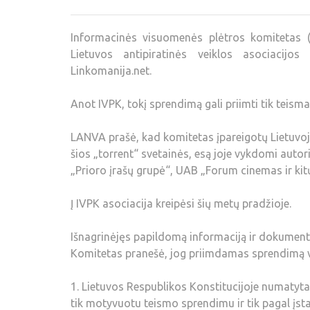
Informacinės visuomenės plėtros komitetas (I
Lietuvos antipiratinės veiklos asociacijo
Linkomanija.net.
Anot IVPK, tokį sprendimą gali priimti tik teisma
LANVA prašė, kad komitetas įpareigotų Lietuvoje 
šios „torrent“ svetainės, esą joje vykdomi autor
„Prioro įrašų grupė“, UAB „Forum cinemas ir kitų
Į IVPK asociacija kreipėsi šių metų pradžioje.
Išnagrinėjęs papildomą informaciją ir dokumen
Komitetas pranešė, jog priimdamas sprendimą 
1. Lietuvos Respublikos Konstitucijoje numatyt
tik motyvuotu teismo sprendimu ir tik pagal įst