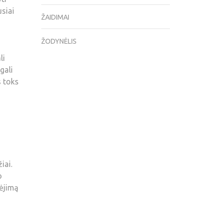
usiai
ŽAIDIMAI
ŽODYNĖLIS
li
gali
s toks
iai.
o
žėjimą