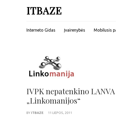
ITBAZE
Interneto Gidas
Įvairenybės
Mobilusis p
IVPK nepatenkino LANVA p
„Linkomanijos“
BY
ITBAZE
11 LIEPOS, 2011