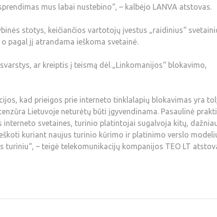
 jų sprendimas mus labai nustebino“, – kalbėjo LANVA atstovas.
nės stotys, keičiančios vartotojų įvestus „raidinius“ svetaini
us, o pagal jį atrandama ieškoma svetainė.
 svarstys, ar kreiptis į teismą dėl „Linkomanijos“ blokavimo,
icijos, kad prieigos prie interneto tinklalapių blokavimas yra to
cenzūra Lietuvoje neturėtų būti įgyvendinama. Pasaulinė prakt
interneto svetaines, turinio platintojai sugalvoja kitų, dažniau
ieškoti kuriant naujus turinio kūrimo ir platinimo verslo modeli
tis turiniu“, – teigė telekomunikacijų kompanijos TEO LT atstov