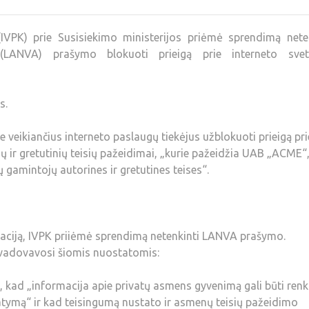
VPK) prie Susisiekimo ministerijos priėmė sprendimą neten
s (LANVA) prašymo blokuoti prieigą prie interneto svet
s.
veikiančius interneto paslaugų tiekėjus užblokuoti prieigą pri
ių ir gretutinių teisių pažeidimai, „kurie pažeidžia UAB „ACME
 gamintojų autorines ir gretutines teises“.
taciją, IVPK priiėmė sprendimą netenkinti LANVA prašymo.
vadovavosi šiomis nuostatomis:
a, kad „informacija apie privatų asmens gyvenimą gali būti re
atymą“ ir kad teisingumą nustato ir asmenų teisių pažeidimo