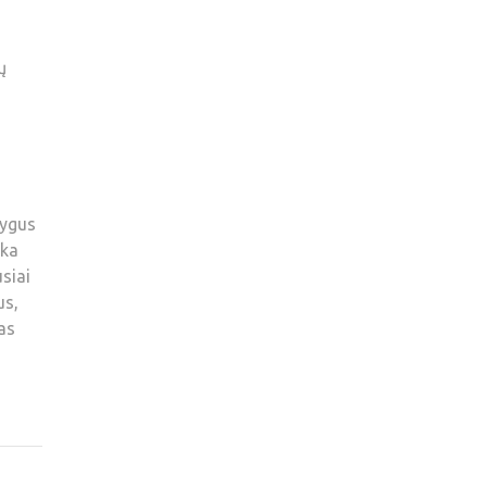
ų
lygus
ika
siai
us,
as