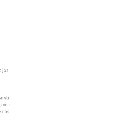
t jos
aryti
 visi
krins