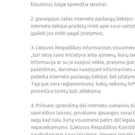
klausimus šalyje sprendžia teismai;
2. Įpareigojus šalies interneto paslaugų tiekėjus
interneto tiekėjai pradėtų rinkti apie savo vart
įgalioti jos rinkti pagal įstatymus;
3. Lietuvos Respublikos informacinės visuomenė
„turi teisę savo iniciatyva arba asmenų, kurių 
informacija ar su ja susijusi veikla, prašymu įp
pažeidimas, daromas naudojant informacinės vi
patenka interneto paslaugų tiekėjai, bet įstaty
Taip pat nėra reglamentuota, kokių veiksmų IVPK 
procedūra turėtų būti atliekama;
4. Priimant sprendimą dėl interneto svetainės b
saviraiškos laisvės, privatumo apsaugos suvaržym
negu kad žala, kurią visuomenė patirs dėl legal
nepasiekiamumo. (Lietuvos Respublikos Konstitu
naudodamasis savo laisvėmis, žmogus privalo lai