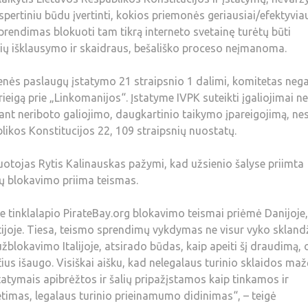
ekspertiniu būdu įvertinti, kokios priemonės geriausiai/efektyvia
sprendimas blokuoti tam tikrą interneto svetainę turėtų būti
alių išklausymo ir skaidraus, bešališko proceso neįmanoma.
ės paslaugų įstatymo 21 straipsnio 1 dalimi, komitetas nega
rieigą prie „Linkomanijos“. Įstatyme IVPK suteikti įgaliojimai ne
tant neriboto galiojimo, daugkartinio taikymo įpareigojimą, ne
likos Konstitucijos 22, 109 straipsnių nuostatų.
uotojas Rytis Kalinauskas pažymi, kad užsienio šalyse priimta
ių blokavimo priima teismas.
e tinklalapio PirateBay.org blokavimo teismai priėmė Danijoje,
kietijoje. Tiesa, teismo sprendimų vykdymas ne visur vyko sklandž
užblokavimo Italijoje, atsirado būdas, kaip apeiti šį draudimą, 
aičius išaugo. Visiškai aišku, kad nelegalaus turinio sklaidos ma
įstatymais apibrėžtos ir šalių pripažįstamos kaip tinkamos ir
etimas, legalaus turinio prieinamumo didinimas“, – teigė