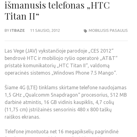
išmanusis telefonas „HTC
Titan II“
BY
ITBAZE
11 SAUSIO, 2012
MOBILUSIS PASAULIS
Las Vege (JAV) vykstančioje parodoje „CES 2012“
bendrovė HTC ir mobiliojo ryšio operatorė „AT&T“
pristatė komunikatorių „HTC Titan II“, valdomą
operacinės sistemos „Windows Phone 7.5 Mango“.
Šiame 4G (LTE) tinklams skirtame telefone naudojamas
1,5 GHz „Qualcomm Snapdragon“ procesorius, 512 MB
darbinė atmintis, 16 GB vidinis kaupiklis, 4,7 colių
(11,75 cm) įstrižainės sensorinis 480 x 800 taškų
raiškos ekranas.
Telefone įmontuota net 16 megapikselių pagrindinė