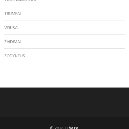
TRUMPAI
VIRUSAI
ŽAIDIMAI
ŽODYNĖLIS
© 2026
ITbaze
.