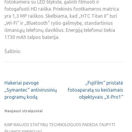
fotokamera su LED blykste, galinti filmuoti ir
fotogafuoti HD raiška. Priekinės footkameros matrica
yra 1,3 MP raiškos. Skelbiama, kad „HTC Titan II“ turi
„Wi-Fi“ ir „Bluetooth“ ryšio galimybę, standartinius
išmaniųjų telefonų daviklius. Energiją telefonui tiekia
1730 mAh talpos baterija.
Šaltinis:
Hakeriai pavogė
„Fujifilm“ pristatė
„Symantec“ antivirusinių
fotoaparatą su keičiamais
programų kodą
objektyvais „X-Pro1“
Naujausi straipsniai
KAIP NAUJOS STATYBŲ TECHNOLOGIJOS PADEDA TAUPYTI
ŠILUMOS ENERGIJĄ?