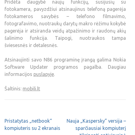
Pridėta daugybė naujų funkcijų, susijusių su
fotokamera, pavyzdžiui atsinaujinus telefoną pagerėja
fotokameros savybės – telefono filmavimo,
fotografavimo, nuotraukų darytų makro rėžimu kokybė
pagerėja ir atsiranda veidų atpažinimo ir raudonų akių
šalinimo funkcija. Taipogi, nuotraukos tampa
šviesesnės ir detalesnės.
Atsinaujinti savo N86 programinę įrangą galima Nokia
Software Updater programos pagalba. Daugiau
informacijos
puslapyje
.
Šaltinis:
mobili.lt
Pristatytas „netbook“
Nauja „Kaspersky” versija –
kompiuteris su 2 ekranais
sparčiausiai kompiuterį