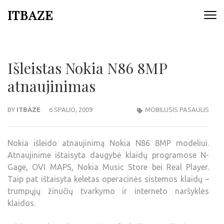
ITBAZE
Išleistas Nokia N86 8MP
atnaujinimas
BY
ITBAZE
6 SPALIO, 2009
MOBILUSIS PASAULIS
Nokia išleido atnaujinimą Nokia N86 8MP modeliui.
Atnaujinime ištaisyta daugybė klaidų programose N-
Gage, OVI MAPS, Nokia Music Store bei Real Player.
Taip pat ištaisyta keletas operacinės sistemos klaidų –
trumpųjų žinučių tvarkymo ir interneto naršyklės
klaidos.