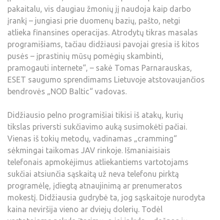
pakaitalu, vis daugiau žmonių jį naudoja kaip darbo
įrankį – jungiasi prie duomenų bazių, pašto, netgi
atlieka finansines operacijas. Atrodytų tikras masalas
programišiams, tačiau didžiausi pavojai gresia iš kitos
pusės – įprastinių mūsų pomėgių skambinti,
pramogauti internete“, – sakė Tomas Parnarauskas,
ESET saugumo sprendimams Lietuvoje atstovaujančios
bendrovės „NOD Baltic“ vadovas.
Didžiausio pelno programišiai tikisi iš atakų, kurių
tikslas priversti sukčiavimo auką susimokėti pačiai.
Vienas iš tokių metodų, vadinamas „cramming“
sėkmingai taikomas JAV rinkoje. Išmaniaisiais
telefonais apmokėjimus atliekantiems vartotojams
sukčiai atsiunčia sąskaitą už neva telefonu pirktą
programėlę, įdiegtą atnaujinimą ar prenumeratos
mokestį. Didžiausia gudrybė ta, jog sąskaitoje nurodyta
kaina neviršija vieno ar dviejų dolerių. Todėl