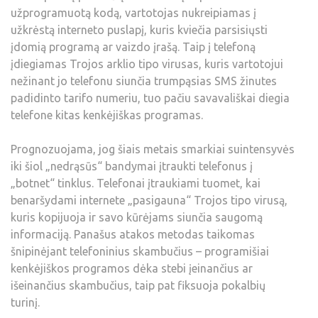
užprogramuotą kodą, vartotojas nukreipiamas į
užkrėstą interneto puslapį, kuris kviečia parsisiųsti
įdomią programą ar vaizdo įrašą. Taip į telefoną
įdiegiamas Trojos arklio tipo virusas, kuris vartotojui
nežinant jo telefonu siunčia trumpąsias SMS žinutes
padidinto tarifo numeriu, tuo pačiu savavališkai diegia
telefone kitas kenkėjiškas programas.
Prognozuojama, jog šiais metais smarkiai suintensyvės
iki šiol „nedrąsūs“ bandymai įtraukti telefonus į
„botnet“ tinklus. Telefonai įtraukiami tuomet, kai
benaršydami internete „pasigauna“ Trojos tipo virusą,
kuris kopijuoja ir savo kūrėjams siunčia saugomą
informaciją. Panašus atakos metodas taikomas
šnipinėjant telefoninius skambučius – programišiai
kenkėjiškos programos dėka stebi įeinančius ar
išeinančius skambučius, taip pat fiksuoja pokalbių
turinį.