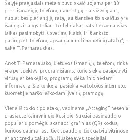
Šalyje praėjusiais metais buvo skaičiuojama per 30
proc. išmaniųjų telefonų naudotųjų – atsižvelgiant į
nuolat besiplečiantį jų ratą, jau šiandien šis skaičius yra
išaugęs ir augs toliau. Todėl dabar pats tinkamiausias
laikas pasimokyti iš svetimų klaidų ir iš anksto
pasirūpinti telefonų apsauga nuo kibernetinių atakų“, –
sakė T. Parnarauskas.
Anot T. Parnarausko, Lietuvos išmaniųjų telefonų rinka
yra perspektyvi programišiams, kurie siekia pasipelnyti
virusų ar kenkėjiškų programų dėka šnipinėdami
informaciją. Šie kenkėjai pasiekia vartotojus internetu,
kuomet jie naršo ieškodami įvairių pramogų.
Viena iš tokio tipo atakų, vadinama „Attaging“ neseniai
prasiautė kaimyninėje Rusijoje. Sukčiai pasinaudojo
populiariu pomėgiu skanuoti grafinius (QR) kodus,
kuriuos galima rasti tiek spaudoje, tiek gatvių vitrinose
ar ant prekių pakuočių. Nuskenavęs specialiai