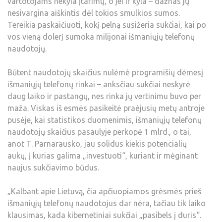
vartotojams nekyla įtarimų, o jei ir kyla – dažnas jų
nesivargina aiškintis dėl tokios smulkios sumos.
Tereikia paskaičiuoti, kokį pelną susižeria sukčiai, kai po
vos vieną dolerį sumoka milijonai išmaniųjų telefonų
naudotojų.
Būtent naudotojų skaičius nulėmė programišių dėmesį
išmaniųjų telefonų rinkai – anksčiau sukčiai neskyrė
daug laiko ir pastangų, nes rinka jų vertinimu buvo per
maža. Viskas iš esmės pasikeitė praėjusių metų antroje
pusėje, kai statistikos duomenimis, išmaniųjų telefonų
naudotojų skaičius pasaulyje perkopė 1 mlrd., o tai,
anot T. Parnarausko, jau solidus kiekis potencialių
aukų, į kurias galima „investuoti“, kuriant ir mėginant
naujus sukčiavimo būdus.
„Kalbant apie Lietuvą, čia apčiuopiamos grėsmės prieš
išmaniųjų telefonų naudotojus dar nėra, tačiau tik laiko
klausimas, kada kibernetiniai sukčiai „pasibels į duris“.