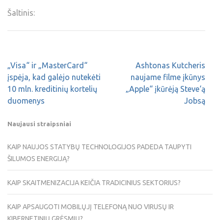
Šaltinis:
„Visa“ ir „MasterCard“
Ashtonas Kutcheris
įspėja, kad galėjo nutekėti
naujame filme įkūnys
10 mln. kreditinių kortelių
„Apple“ įkūrėją Steve‘ą
duomenys
Jobsą
Naujausi straipsniai
KAIP NAUJOS STATYBŲ TECHNOLOGIJOS PADEDA TAUPYTI
ŠILUMOS ENERGIJĄ?
KAIP SKAITMENIZACIJA KEIČIA TRADICINIUS SEKTORIUS?
KAIP APSAUGOTI MOBILŲJĮ TELEFONĄ NUO VIRUSŲ IR
KIBERNETINIŲ GRĖSMIŲ?