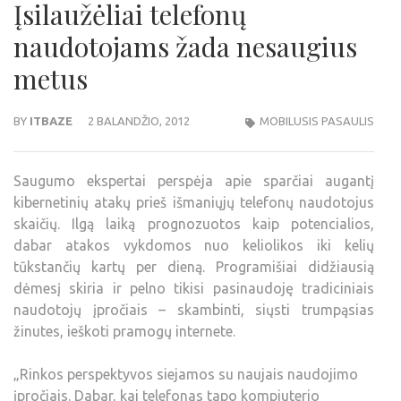
Įsilaužėliai telefonų
naudotojams žada nesaugius
metus
BY
ITBAZE
2 BALANDŽIO, 2012
MOBILUSIS PASAULIS
Saugumo ekspertai perspėja apie sparčiai augantį
kibernetinių atakų prieš išmaniųjų telefonų naudotojus
skaičių. Ilgą laiką prognozuotos kaip potencialios,
dabar atakos vykdomos nuo keliolikos iki kelių
tūkstančių kartų per dieną. Programišiai didžiausią
dėmesį skiria ir pelno tikisi pasinaudoję tradiciniais
naudotojų įpročiais – skambinti, siųsti trumpąsias
žinutes, ieškoti pramogų internete.
„Rinkos perspektyvos siejamos su naujais naudojimo
įpročiais. Dabar, kai telefonas tapo kompiuterio