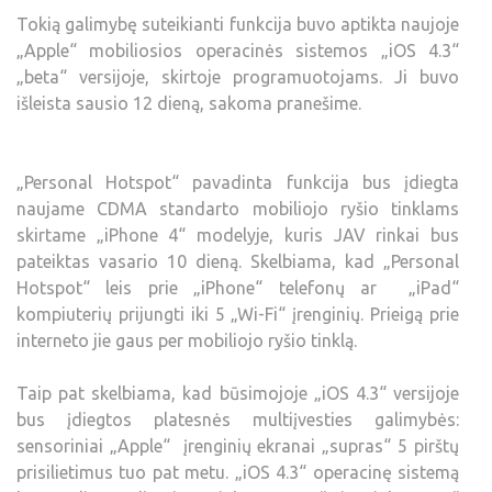
Tokią galimybę suteikianti funkcija buvo aptikta naujoje
„Apple“ mobiliosios operacinės sistemos „iOS 4.3“
„beta“ versijoje, skirtoje programuotojams. Ji buvo
išleista sausio 12 dieną, sakoma pranešime.
„Personal Hotspot“ pavadinta funkcija bus įdiegta
naujame CDMA standarto mobiliojo ryšio tinklams
skirtame „iPhone 4“ modelyje, kuris JAV rinkai bus
pateiktas vasario 10 dieną. Skelbiama, kad „Personal
Hotspot“ leis prie „iPhone“ telefonų ar „iPad“
kompiuterių prijungti iki 5 „Wi-Fi“ įrenginių. Prieigą prie
interneto jie gaus per mobiliojo ryšio tinklą.
Taip pat skelbiama, kad būsimojoje „iOS 4.3“ versijoje
bus įdiegtos platesnės multiįvesties galimybės:
sensoriniai „Apple“ įrenginių ekranai „supras“ 5 pirštų
prisilietimus tuo pat metu. „iOS 4.3“ operacinę sistemą