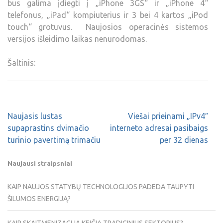
bus galima įdiegti į „iPhone 3GS“ ir „iPhone 4“
telefonus, „iPad“ kompiuterius ir 3 bei 4 kartos „iPod
touch“ grotuvus. Naujosios operacinės sistemos
versijos išleidimo laikas nenurodomas.
Šaltinis:
Naujasis lustas
Viešai prieinami „IPv4″
supaprastins dvimačio
interneto adresai pasibaigs
turinio pavertimą trimačiu
per 32 dienas
Naujausi straipsniai
KAIP NAUJOS STATYBŲ TECHNOLOGIJOS PADEDA TAUPYTI
ŠILUMOS ENERGIJĄ?