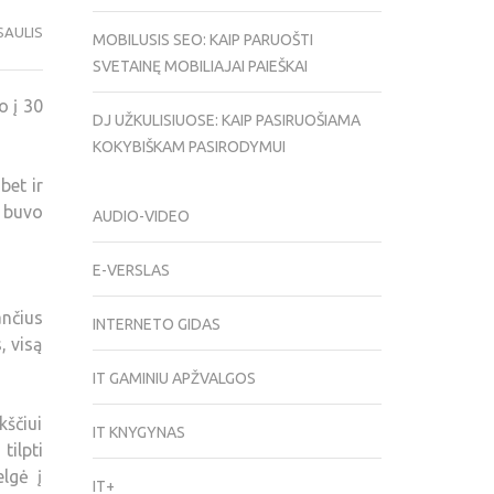
SAULIS
MOBILUSIS SEO: KAIP PARUOŠTI
SVETAINĘ MOBILIAJAI PAIEŠKAI
o į 30
DJ UŽKULISIUOSE: KAIP PASIRUOŠIAMA
KOKYBIŠKAM PASIRODYMUI
bet ir
 buvo
AUDIO-VIDEO
E-VERSLAS
ančius
INTERNETO GIDAS
, visą
IT GAMINIU APŽVALGOS
kščiui
IT KNYGYNAS
tilpti
lgė į
IT+