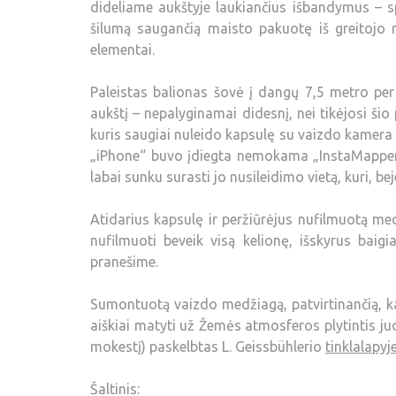
dideliame aukštyje laukiančius išbandymus – sp
šilumą saugančią maisto pakuotę iš greitojo 
elementai.
Paleistas balionas šovė į dangų 7,5 metro pe
aukštį – nepalyginamai didesnį, nei tikėjosi šio 
kuris saugiai nuleido kapsulę su vaizdo kamera
„iPhone“ buvo įdiegta nemokama „InstaMapper“
labai sunku surasti jo nusileidimo vietą, kuri, b
Atidarius kapsulę ir peržiūrėjus nufilmuotą me
nufilmuoti beveik visą kelionę, išskyrus baig
pranešime.
Sumontuotą vaizdo medžiagą, patvirtinančią, k
aiškiai matyti už Žemės atmosferos plytintis j
mokestį) paskelbtas L. Geissbühlerio
tinklalapyj
Šaltinis: