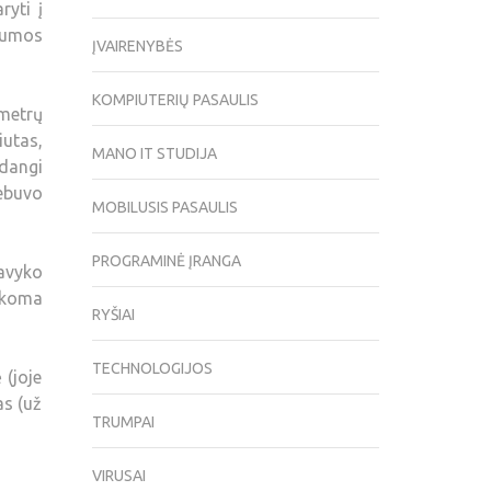
ryti į
lumos
ĮVAIRENYBĖS
KOMPIUTERIŲ PASAULIS
metrų
iutas,
MANO IT STUDIJA
adangi
ebuvo
MOBILUSIS PASAULIS
PROGRAMINĖ ĮRANGA
Pavyko
sakoma
RYŠIAI
TECHNOLOGIJOS
 (joje
as (už
TRUMPAI
VIRUSAI