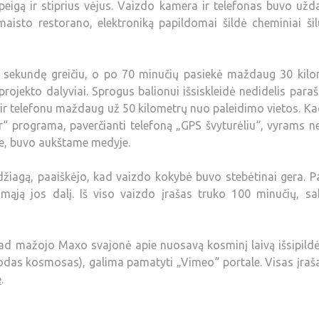
eigą ir stiprius vėjus. Vaizdo kamera ir telefonas buvo užda
maisto restorano, elektroniką papildomai šildė cheminiai ši
r sekundę greičiu, o po 70 minučių pasiekė maždaug 30 kilo
projekto dalyviai. Sprogus balionui išsiskleidė nedidelis paraš
 ir telefonu maždaug už 50 kilometrų nuo paleidimo vietos. K
 programa, paverčianti telefoną „GPS švyturėliu“, vyrams n
eje, buvo aukštame medyje.
džiagą, paaiškėjo, kad vaizdo kokybė buvo stebėtinai gera. 
iamąją jos dalį. Iš viso vaizdo įrašas truko 100 minučių, 
ad mažojo Maxo svajonė apie nuosavą kosminį laivą išsipildė
uodas kosmosas), galima pamatyti „Vimeo“ portale. Visas įraš
e
.