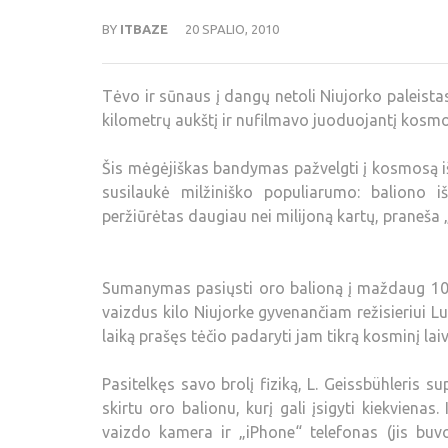
BY
ITBAZE
20 SPALIO, 2010
Tėvo ir sūnaus į dangų netoli Niujorko paleista
kilometrų aukštį ir nufilmavo juoduojantį kosmo
Šis mėgėjiškas bandymas pažvelgti į kosmosą iš 
susilaukė milžiniško populiarumo: baliono
peržiūrėtas daugiau nei milijoną kartų, praneša
Sumanymas pasiųsti oro balioną į maždaug 10 ar
vaizdus kilo Niujorke gyvenančiam režisieriui L
laiką prašęs tėčio padaryti jam tikrą kosminį laiv
Pasitelkęs savo brolį fiziką, L. Geissbühleris 
skirtu oro balionu, kurį gali įsigyti kiekviena
vaizdo kamera ir „iPhone“ telefonas (jis buv