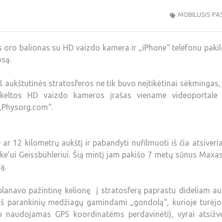
MOBILUSIS PA
s oro balionas su HD vaizdo kamera ir „iPhone“ telefonu pakil
są.
aukštutinės stratosferos ne tik buvo neįtikėtinai sėkmingas, 
 iškeltos HD vaizdo kameros įrašas viename videoportale
 „Physorg.com“.
 12 kilometrų aukštį ir pabandyti nufilmuoti iš čia atsiveri
uke’ui Geissbühleriui. Šią mintį jam pakišo 7 metų sūnus Maxas
ą.
suplanavo pažintinę kelionę į stratosferą paprastu dideliam au
s. Iš parankinių medžiagų gamindami „gondolą“, kurioje turėjo 
o naudojamas GPS koordinatėms perdavinėti), vyrai atsižve