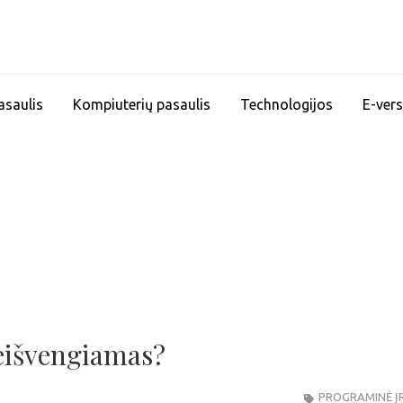
asaulis
Kompiuterių pasaulis
Technologijos
E-vers
eišvengiamas?
PROGRAMINĖ Į