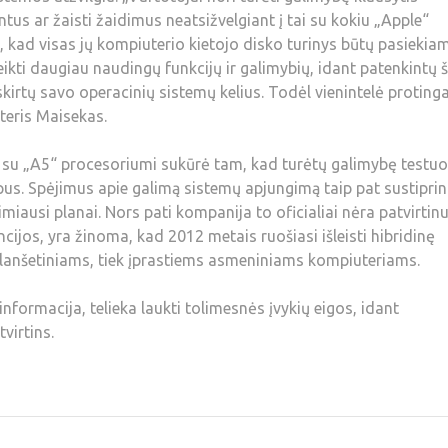
us ar žaisti žaidimus neatsižvelgiant į tai su kokiu „Apple“
ia, kad visas jų kompiuterio kietojo disko turinys būtų pasiekia
eikti daugiau naudingų funkcijų ir galimybių, idant patenkintų š
skirtų savo operacinių sistemų kelius. Todėl vienintelė proting
Pyteris Maisekas.
su „A5“ procesoriumi sukūrė tam, kad turėtų galimybę testuo
pus. Spėjimus apie galimą sistemų apjungimą taip pat sustiprin
iausi planai. Nors pati kompanija to oficialiai nėra patvirtinu
ijos, yra žinoma, kad 2012 metais ruošiasi išleisti hibridinę
planšetiniams, tiek įprastiems asmeniniams kompiuteriams.
nformacija, telieka laukti tolimesnės įvykių eigos, idant
virtins.