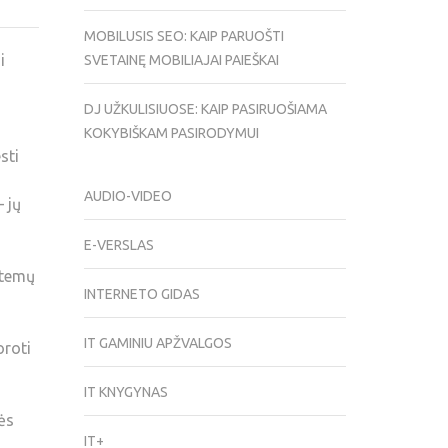
MOBILUSIS SEO: KAIP PARUOŠTI
i
SVETAINĘ MOBILIAJAI PAIEŠKAI
DJ UŽKULISIUOSE: KAIP PASIRUOŠIAMA
KOKYBIŠKAM PASIRODYMUI
sti
AUDIO-VIDEO
 jų
E-VERSLAS
stemų
INTERNETO GIDAS
IT GAMINIU APŽVALGOS
oroti
IT KNYGYNAS
ės
IT+