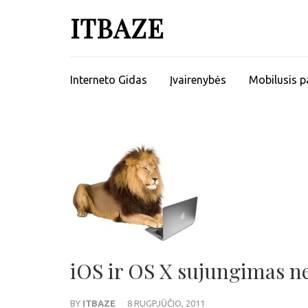
ITBAZE
Interneto Gidas
Įvairenybės
Mobilusis p
iOS ir OS X sujungimas n
BY
ITBAZE
8 RUGPJŪČIO, 2011