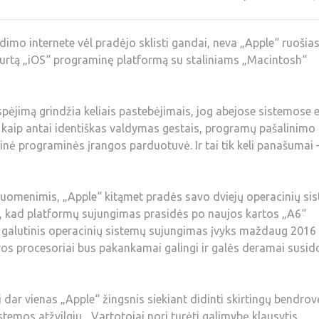
imo internete vėl pradėjo sklisti gandai, neva „Apple“ ruošias
ukurtą „iOS“ programinę platformą su staliniams „Macintosh“
jimą grindžia keliais pastebėjimais, jog abejose sistemose e
, kaip antai identiškas valdymas gestais, programų pašalinimo
inė programinės įrangos parduotuvė. Ir tai tik keli panašumai –
 duomenimis, „Apple“ kitąmet pradės savo dviejų operacinių si
igia, kad platformų sujungimas prasidės po naujos kartos „A6“
ad galutinis operacinių sistemų sujungimas įvyks maždaug 2016
ros procesoriai bus pakankamai galingi ir galės deramai susid
 dar vienas „Apple“ žingsnis siekiant didinti skirtingų bendrov
mos atžvilgiu. „Vartotojai nori turėti galimybę klausytis