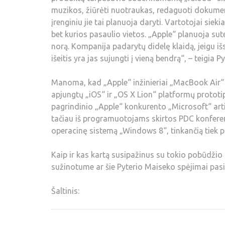
muzikos, žiūrėti nuotraukas, redaguoti dokument
įrenginiu jie tai planuoja daryti. Vartotojai siek
bet kurios pasaulio vietos. „Apple“ planuoja sut
norą. Kompanija padarytų didelę klaidą, jeigu iš
išeitis yra jas sujungti į vieną bendrą“, – teigia 
Manoma, kad „Apple“ inžinieriai „MacBook Air“ 
apjungtų „iOS“ ir „OS X Lion“ platformų prototi
pagrindinio „Apple“ konkurento „Microsoft“ artim
tačiau iš programuotojams skirtos PDC konferenc
operacinę sistemą „Windows 8“, tinkančią tiek 
Kaip ir kas kartą susipažinus su tokio pobūdžio i
sužinotume ar šie Pyterio Maiseko spėjimai pasit
Šaltinis: