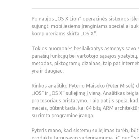
Po naujos „OS X Lion“ operacinės sistemos išleid
sujungti mobiliesiems įrenginiams specialiai s
kompiuteriams skirta „OS X“.
Tokios nuomonės besilaikantys asmenys savo spė
panašių funkcijų bei vartotojo sąsajos ypatybių
metodas, piktogramų dizainas, taip pat internet
yra ir daugiau.
Rinkos analitiko Pyterio Maiseko (Peter Misek)
„iOS“ ir „OS X“ suliejimą į vieną. Analitikas te
procesoriaus pristatymo. Taip pat jis spėja, k
metais, būtent tada, kai 64 bitų ARM architektū
su rimta programine įranga.
Pyteris mano, kad sistemų suliejimas turėtų būti
produktų tarpusavio suderinamumą „iCloud“ siste