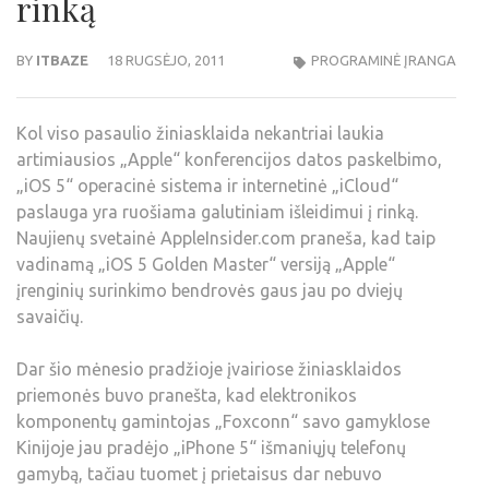
rinką
BY
ITBAZE
18 RUGSĖJO, 2011
PROGRAMINĖ ĮRANGA
Kol viso pasaulio žiniasklaida nekantriai laukia
artimiausios „Apple“ konferencijos datos paskelbimo,
„iOS 5“ operacinė sistema ir internetinė „iCloud“
paslauga yra ruošiama galutiniam išleidimui į rinką.
Naujienų svetainė AppleInsider.com praneša, kad taip
vadinamą „iOS 5 Golden Master“ versiją „Apple“
įrenginių surinkimo bendrovės gaus jau po dviejų
savaičių.
Dar šio mėnesio pradžioje įvairiose žiniasklaidos
priemonės buvo pranešta, kad elektronikos
komponentų gamintojas „Foxconn“ savo gamyklose
Kinijoje jau pradėjo „iPhone 5“ išmaniųjų telefonų
gamybą, tačiau tuomet į prietaisus dar nebuvo