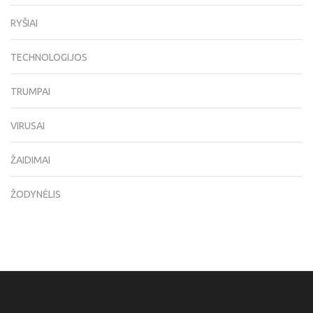
RYŠIAI
TECHNOLOGIJOS
TRUMPAI
VIRUSAI
ŽAIDIMAI
ŽODYNĖLIS