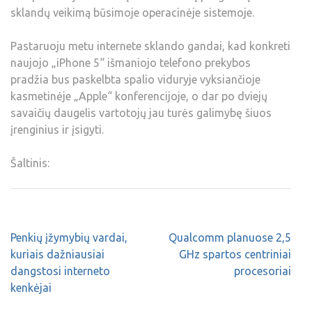
sklandų veikimą būsimoje operacinėje sistemoje.
Pastaruoju metu internete sklando gandai, kad konkreti
naujojo „iPhone 5“ išmaniojo telefono prekybos
pradžia bus paskelbta spalio viduryje vyksiančioje
kasmetinėje „Apple“ konferencijoje, o dar po dviejų
savaičių daugelis vartotojų jau turės galimybę šiuos
įrenginius ir įsigyti.
Šaltinis:
Penkių įžymybių vardai,
Qualcomm planuose 2,5
kuriais dažniausiai
GHz spartos centriniai
dangstosi interneto
procesoriai
kenkėjai