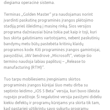
diegiama operacinė sistema.
Terminas „Golden Master“ yra naudojamas norint
įvardinti paskutinę programinės įrangos plėtojimo
stadiją prieš išleidimą į masinę rinką. Šios versijos
programa dažniausiai būna tokia pat kaip ir toji, kuri
bus skirta galutiniams vartotojams, nebent paskutinių
bandymų metu būtų pastebėta kritinių klaidų
programos kode. Kiti programinės įrangos gamintojai,
pavyzdžiui, JAV bendrovė „Microsoft“, vietoje šio
termino naudoja labiau paplitusį – „Release to
manufacturing (RTM)“.
Tuo tarpu mobiliesiems įrenginiams skirtos
programinės įrangos kūrėjai šiuo metu dirba su
septinto leidimo „iOS 5 Beta“ versija, kuri buvo išleista
rugsėjo pradžioje. Ši negalutinė versija pasižymi dideliu
kiekiu defektų ir programų kūrėjams yra skirta tik tam,
kad pastarieji užtikrintų savo sukurtų programų