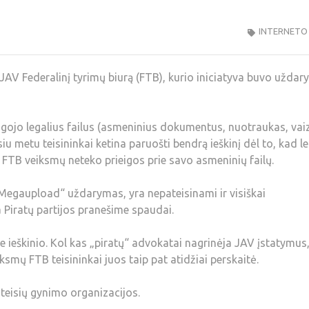
INTERNETO
š JAV Federalinį tyrimų biurą (FTB), kurio iniciatyva buvo uždar
gojo legalius failus (asmeninius dokumentus, nuotraukas, va
siu metu teisininkai ketina paruošti bendrą ieškinį dėl to, kad le
FTB veiksmų neteko prieigos prie savo asmeninių failų.
 „Megaupload“ uždarymas, yra nepateisinami ir visiškai
 Piratų partijos pranešime spaudai.
ie ieškinio. Kol kas „piratų“ advokatai nagrinėja JAV įstatymus
smų FTB teisininkai juos taip pat atidžiai perskaitė.
 teisių gynimo organizacijos.