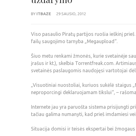
BY
ITBAZE
29 SAUSIO, 2012
Viso pasaulio Piratų partijos ruošia ieškinį prie
failų saugojimo tarnyba „Megaupload“.
Šiuo metu renkami žmonės, kurie svetainėje sau
įrašus ir kt.), skelbia Torrentfreak.com. Artimiau
svetainės paslaugomis naudojęsi vartotojai dėl 
„Visuotiniai nuostoliai, kuriuos sukėlė staigus
neproporcingi deklaruojamam tikslui“, – rašoma
Internete jau yra paruošta sistema prisijungti pr
tačiau galima numanyti, kad prieš imdamiesi veik
Situacija domisi ir teisės ekspertai bei žmogaus