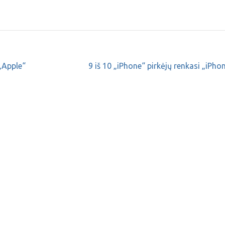
 „Apple“
9 iš 10 „iPhone“ pirkėjų renkasi „iPho