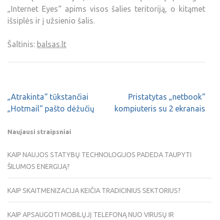
„Internet Eyes“ apims visos šalies teritoriją, o kitąmet
išsiplės ir į užsienio šalis.
Šaltinis:
balsas.lt
„Atrakinta“ tūkstančiai
Pristatytas „netbook“
„Hotmail“ pašto dėžučių
kompiuteris su 2 ekranais
Naujausi straipsniai
KAIP NAUJOS STATYBŲ TECHNOLOGIJOS PADEDA TAUPYTI
ŠILUMOS ENERGIJĄ?
KAIP SKAITMENIZACIJA KEIČIA TRADICINIUS SEKTORIUS?
KAIP APSAUGOTI MOBILŲJĮ TELEFONĄ NUO VIRUSŲ IR