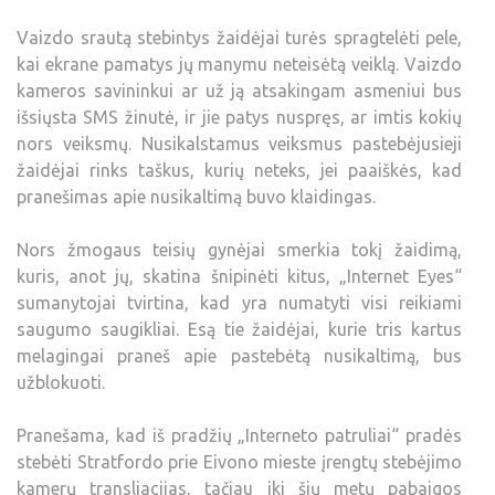
Vaizdo srautą stebintys žaidėjai turės spragtelėti pele,
kai ekrane pamatys jų manymu neteisėtą veiklą. Vaizdo
kameros savininkui ar už ją atsakingam asmeniui bus
išsiųsta SMS žinutė, ir jie patys nuspręs, ar imtis kokių
nors veiksmų. Nusikalstamus veiksmus pastebėjusieji
žaidėjai rinks taškus, kurių neteks, jei paaiškės, kad
pranešimas apie nusikaltimą buvo klaidingas.
Nors žmogaus teisių gynėjai smerkia tokį žaidimą,
kuris, anot jų, skatina šnipinėti kitus, „Internet Eyes“
sumanytojai tvirtina, kad yra numatyti visi reikiami
saugumo saugikliai. Esą tie žaidėjai, kurie tris kartus
melagingai praneš apie pastebėtą nusikaltimą, bus
užblokuoti.
Pranešama, kad iš pradžių „Interneto patruliai“ pradės
stebėti Stratfordo prie Eivono mieste įrengtų stebėjimo
kamerų transliacijas, tačiau iki šių metų pabaigos