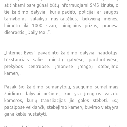
atitinkami pareigūnai būtų informuojami SMS žinute, o
tie žaidimo dalyviai, kurie padėtų policijai ar saugos
tarnyboms sulaikyti nusikaltėlius, kiekvieną mėnesį
laimėtų iki 1000 svarų piniginius prizus, praneša
dienraštis „Daily Mail“.
„Internet Eyes“ pavadinto žaidimo dalyviai naudotųsi
tūkstančiais šalies miestų gatvėse, parduotuvėse,
prekybos centruose, įmonėse įrengtų stebėjimo
kamerų.
Pasak šio žaidimo sumanytojų, saugumo sumetimais
žaidimo dalyviai nežinos, kur yra įrengtos vaizdo
kameros, kurių transliacijas jie galės stebėti. Esą
patalpose veikiančių stebėjimo kamerų buvimo vietą yra
gana keblu nustatyti.