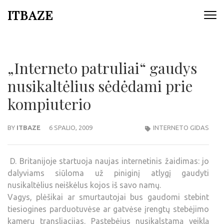
ITBAZE
„Interneto patruliai“ gaudys
nusikaltėlius sėdėdami prie
kompiuterio
BY
ITBAZE
6 SPALIO, 2009
INTERNETO GIDAS
D. Britanijoje startuoja naujas internetinis žaidimas: jo
dalyviams siūloma už piniginį atlygį gaudyti
nusikaltėlius neiškėlus kojos iš savo namų.
Vagys, plėšikai ar smurtautojai bus gaudomi stebint
tiesiogines parduotuvėse ar gatvėse įrengtų stebėjimo
kamerų transliacijas. Pastebėjus nusikalstamą veiklą