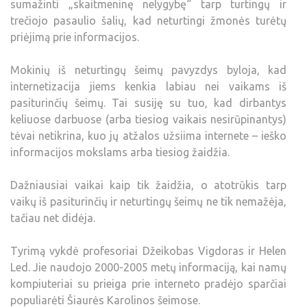
sumažinti „skaitmeninę nelygybę“ tarp turtingų ir
trečiojo pasaulio šalių, kad neturtingi žmonės turėtų
priėjimą prie informacijos.
Mokinių iš neturtingų šeimų pavyzdys byloja, kad
internetizacija jiems kenkia labiau nei vaikams iš
pasiturinčių šeimų. Tai susiję su tuo, kad dirbantys
keliuose darbuose (arba tiesiog vaikais nesirūpinantys)
tėvai netikrina, kuo jų atžalos užsiima internete – ieško
informacijos mokslams arba tiesiog žaidžia.
Dažniausiai vaikai kaip tik žaidžia, o atotrūkis tarp
vaikų iš pasiturinčių ir neturtingų šeimų ne tik nemažėja,
tačiau net didėja.
Tyrimą vykdė profesoriai Džeikobas Vigdoras ir Helen
Led. Jie naudojo 2000-2005 metų informaciją, kai namų
kompiuteriai su prieiga prie interneto pradėjo sparčiai
populiarėti Šiaurės Karolinos šeimose.