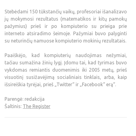
Stebėdami 150 tūkstančių vaikų, profesoriai išanalizavo
jų mokymosi rezultatus (matematikos ir kitų pamokų
pažymius) prieš ir po kompiuterio su prieiga prie
interneto atsiradimo šeimoje. Pažymiai buvo palyginti
su neturinčių namuose kompiuterio mokinių rezultatais.
Paaiškėjo, kad kompiuterių naudojimas nežymiai,
tačiau sumažina žinių lygį. Įdomu tai, kad tyrimas buvo
vykdomas remiantis duomenimis iki 2005 metų, prieš
visuotinį susižavėjimą socialiniais tinklais, arba, kaip
išsireiškia tyrėjai, prieš „Twitter“ ir „Facebook“ erą“.
Parengė: redakcija
Šaltinis:
The Register