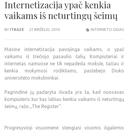
Internetizacija ypač kenkia
vaikams iš neturtingų šeimų
BY
ITBAZE
22 BIRŽELIO, 2010
INTERNETO GIDAS
Masinė internetizacija pavojinga vaikams, o ypač
vaikams iš trečiojo pasaulio šalių. Kompiuteriai ir
internetas namuose ne tik nepadeda moksle, tačiau ir
kenkia mokymosi rodikliams, pastebėjo Diuko
universiteto mokslininkai.
Pagrindinė jų padaryta išvada yra ta, kad nuosavas
kompiuteris kur kas labiau kenkia vaikams iš neturtingų
šeimų, rašo „The Register“.
Progresyvioji visuomenė stengiasi visomis išgalėmis