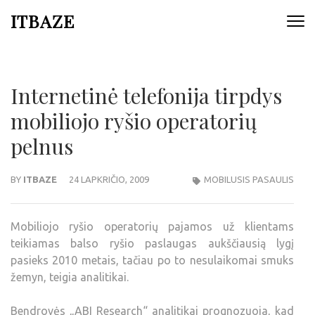
ITBAZE
Internetinė telefonija tirpdys
mobiliojo ryšio operatorių
pelnus
BY
ITBAZE
24 LAPKRIČIO, 2009
MOBILUSIS PASAULIS
Mobiliojo ryšio operatorių pajamos už klientams
teikiamas balso ryšio paslaugas aukščiausią lygį
pasieks 2010 metais, tačiau po to nesulaikomai smuks
žemyn, teigia analitikai.
Bendrovės „ABI Research“ analitikai prognozuoja, kad