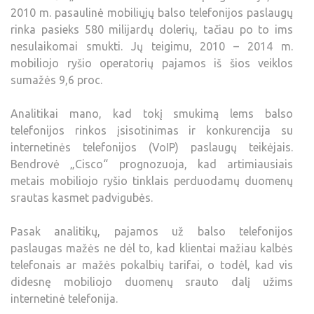
2010 m. pasaulinė mobiliųjų balso telefonijos paslaugų
rinka pasieks 580 milijardų dolerių, tačiau po to ims
nesulaikomai smukti. Jų teigimu, 2010 – 2014 m.
mobiliojo ryšio operatorių pajamos iš šios veiklos
sumažės 9,6 proc.
Analitikai mano, kad tokį smukimą lems balso
telefonijos rinkos įsisotinimas ir konkurencija su
internetinės telefonijos (VoIP) paslaugų teikėjais.
Bendrovė „Cisco“ prognozuoja, kad artimiausiais
metais mobiliojo ryšio tinklais perduodamų duomenų
srautas kasmet padvigubės.
Pasak analitikų, pajamos už balso telefonijos
paslaugas mažės ne dėl to, kad klientai mažiau kalbės
telefonais ar mažės pokalbių tarifai, o todėl, kad vis
didesnę mobiliojo duomenų srauto dalį užims
internetinė telefonija.