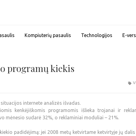
asaulis
Kompiuterių pasaulis
Technologijos
E-vers
mo programų kiekis
V
ituacijos internete analizės išvadas.
iomis kenkėjiškomis programomis išlieka trojanai ir reklam
 kovo mėnesio sudarė 32%, o reklaminiai moduliai – 21%.
iekio padidėjimą: jei 2008 metų ketvirtame ketvirtyje jų dali