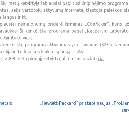
 šių metų ketvirtyje labiausiai paplitusi šnipinėjimo program
ntus, seka vartotojų aktyvumą internete, klastoja paieškos s
langus ir kt.
iausiai nemalonumų pridarė kirminas „Conficker“, kuris už
asaulyje. Ši kenkėjiška programa pagal „Kaspersio Laborator
idešimtuko vietą.
as kenkėjiškų programų aktyvumas yra Taivanas (32%). Nedau
zilija ir Turkija, jos lenkia Ispaniją ir JAV.
ž 2009 metų pirmąjį ketvirtį galima susipažinti
čia
.
 metais
„Hewlett-Packard“ pristatė naujus „ProLia
ser