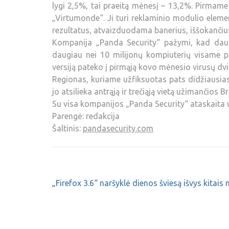
lygi 2,5%, tai praeitą mėnesį – 13,2%. Pirmame
„Virtumonde“. Ji turi reklaminio modulio eleme
rezultatus, atvaizduodama banerius, iššokančius 
Kompanija „Panda Security“ pažymi, kad daug
daugiau nei 10 milijonų kompiuterių visame p
versiją pateko į pirmąją kovo mėnesio virusų dv
Regionas, kuriame užfiksuotas pats didžiausi
jo atsilieka antrąją ir trečiąją vietą užimančios Bra
Su visa kompanijos „Panda Security“ ataskaita u
Parengė: redakcija
Šaltinis:
pandasecurity.com
„Firefox 3.6“ naršyklė dienos šviesą išvys kitais