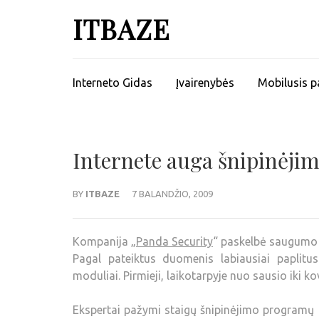
ITBAZE
Interneto Gidas
Įvairenybės
Mobilusis p
Internete auga šnipinėji
BY
ITBAZE
7 BALANDŽIO, 2009
Kompanija „
Panda Security
“ paskelbė saugumo s
Pagal pateiktus duomenis labiausiai paplitus
moduliai. Pirmieji, laikotarpyje nuo sausio iki
Ekspertai pažymi staigų šnipinėjimo programų k