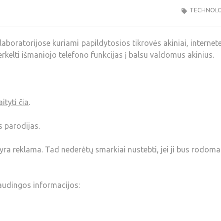
TECHNOLO
aboratorijose kuriami papildytosios tikrovės akiniai, interne
perkelti išmaniojo telefono funkcijas į balsu valdomus akinius.
ityti čia
.
s parodijas.
ra reklama. Tad nederėtų smarkiai nustebti, jei ji bus rodoma 
naudingos informacijos: