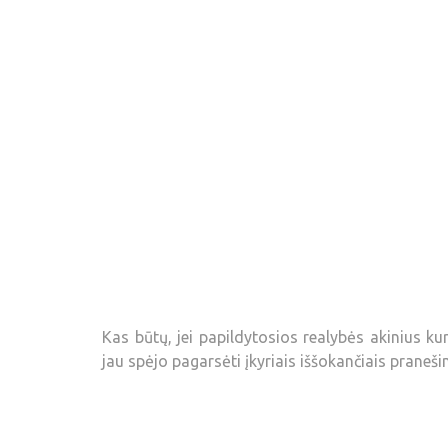
Kas būtų, jei papildytosios realybės akinius 
jau spėjo pagarsėti įkyriais iššokančiais praneš