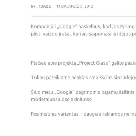
BY
ITBAZE
11 BALANDŽIO, 2012
Kompanijai „Google“ paskelbus, kad jos tyrimų l
plisti vaizdo įrašai, kuriais šaipomasi iš idėjos 
Plačiau apie projektą „Project Glass“
galite paska
Toliau pateikiame penkias šmaikščias šios idėjo
Šiuo metu „Google“ pagrindinis pajamų šaltinis y
moderniuosiuose akiniuose.
Pesimistinis variantas – daugiau reklamos nei 