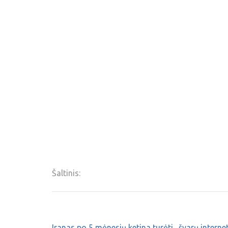
Šaltinis:
Iranas po 5 mėnesių ketina turėti „švarų interne