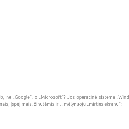
kurtų ne „Google“, o „Microsoft“? Jos operacinė sistema „Wi
imais, įspėjimais, žinutėmis ir… mėlynuoju „mirties ekranu“: