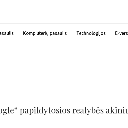
asaulis
Kompiuterių pasaulis
Technologijos
E-vers
ogle“ papildytosios realybės akini