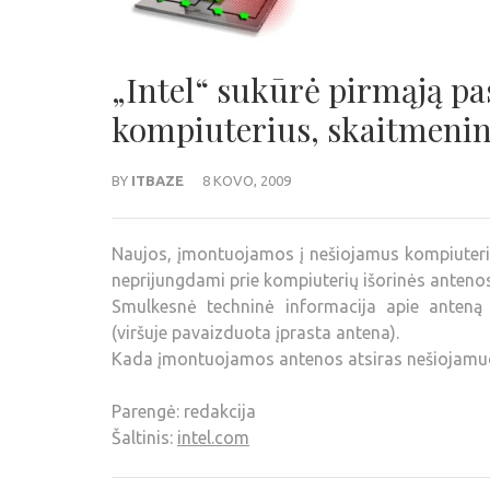
„Intel“ sukūrė pirmąją p
kompiuterius, skaitmeninė
BY
ITBAZE
8 KOVO, 2009
Naujos, įmontuojamos į nešiojamus kompiuteriu
neprijungdami prie kompiuterių išorinės antenos, 
Smulkesnė techninė informacija apie anteną 
(viršuje pavaizduota įprasta antena).
Kada įmontuojamos antenos atsiras nešiojamu
Parengė: redakcija
Šaltinis:
intel.com