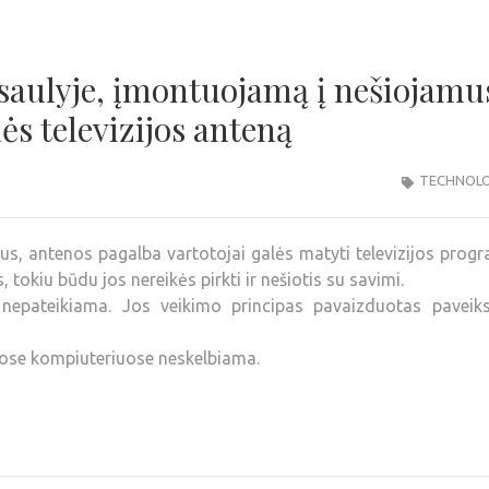
asaulyje, įmontuojamą į nešiojamu
s televizijos anteną
TECHNOLO
s, antenos pagalba vartotojai galės matyti televizijos prog
tokiu būdu jos nereikės pirkti ir nešiotis su savimi.
nepateikiama. Jos veikimo principas pavaizduotas paveiksl
ose kompiuteriuose neskelbiama.