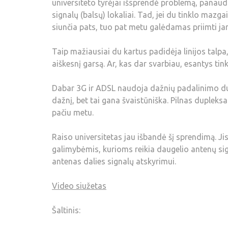
universiteto tyrėjai išsprendė problemą, panau
signalų (balsų) lokaliai. Tad, jei du tinklo ma
siunčia pats, tuo pat metu galėdamas priimti j
Taip mažiausiai du kartus padidėja linijos talpa
aiškesnį garsą. Ar, kas dar svarbiau, esantys tin
Dabar 3G ir ADSL naudoja dažnių padalinimo du
dažnį, bet tai gana švaistūniška. Pilnas dupleksa
pačiu metu.
Raiso universitetas jau išbandė šį sprendimą. J
galimybėmis, kurioms reikia daugelio antenų si
antenas dalies signalų atskyrimui.
Video siužetas
Šaltinis: