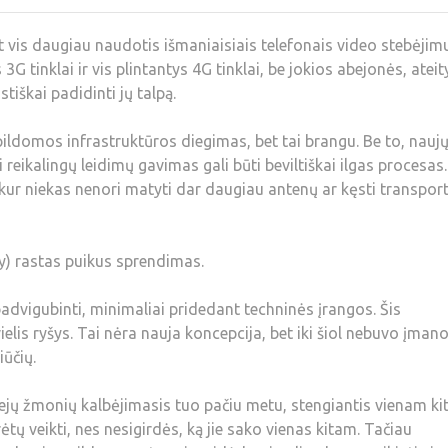
t vis daugiau naudotis išmaniaisiais telefonais video stebėjimu
 3G tinklai ir vis plintantys 4G tinklai, be jokios abejonės, ateit
tiškai padidinti jų talpą.
ildomos infrastruktūros diegimas, bet tai brangu. Be to, nauj
reikalingų leidimų gavimas gali būti beviltiškai ilgas procesas.
kur niekas nenori matyti dar daugiau antenų ar kęsti transpor
ty) rastas puikus sprendimas.
padvigubinti, minimaliai pridedant techninės įrangos. Šis
lis ryšys. Tai nėra nauja koncepcija, bet iki šiol nebuvo įma
iūčių.
ejų žmonių kalbėjimasis tuo pačiu metu, stengiantis vienam ki
ėtų veikti, nes nesigirdės, ką jie sako vienas kitam. Tačiau