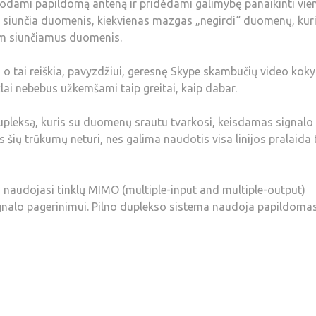
dodami papildomą anteną ir pridėdami galimybę panaikinti vien
zgai siunčia duomenis, kiekvienas mazgas „negirdi“ duomenų, kur
am siunčiamus duomenis.
, o tai reiškia, pavyzdžiui, geresnę Skype skambučių video koky
klai nebebus užkemšami taip greitai, kaip dabar.
pleksą, kuris su duomenų srautu tvarkosi, keisdamas signalo
s šių trūkumų neturi, nes galima naudotis visa linijos pralaida
is naudojasi tinklų MIMO (multiple-input and multiple-output)
gnalo pagerinimui. Pilno duplekso sistema naudoja papildoma