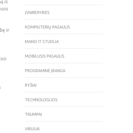
ą iš
iuos
ĮVAIRENYBĖS
KOMPIUTERIŲ PASAULIS
bę ir
MANO IT STUDIJA
MOBILUSIS PASAULIS
 tuo
PROGRAMINĖ ĮRANGA
RYŠIAI
s
TECHNOLOGIJOS
TRUMPAI
VIRUSAI