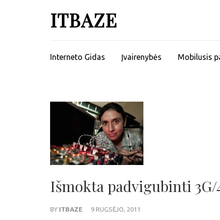
ITBAZE
Interneto Gidas
Įvairenybės
Mobilusis p
Išmokta padvigubinti 3G/4
BY
ITBAZE
9 RUGSĖJO, 2011