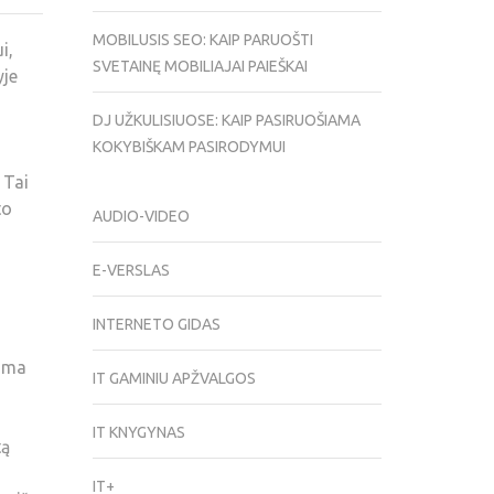
MOBILUSIS SEO: KAIP PARUOŠTI
i,
SVETAINĘ MOBILIAJAI PAIEŠKAI
yje
DJ UŽKULISIUOSE: KAIP PASIRUOŠIAMA
KOKYBIŠKAM PASIRODYMUI
ų
 Tai
to
AUDIO-VIDEO
E-VERSLAS
INTERNETO GIDAS
noma
IT GAMINIU APŽVALGOS
IT KNYGYNAS
tą
IT+