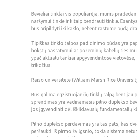
Bevieliai tinklai vis populiarėja, mums pradedan
naršymui tinkle ir kitaip bendrauti tinkle. Esantys
bus pripildyti iki kaklo, nebent rastume būdą dras
Tipiškas tinklo talpos padidinimo būdas yra pap
bokštų pastatymui ar požeminių kabelių tiesimui 
ypač aktualu tankiai apgyvendintose vietovėse, 
trikdžius.
Raiso universitete (William Marsh Rice Universi
Bus galima egzistuojančių tinklų talpą bent jau 
sprendimas yra vadinamasis pilno duplekso bevie
jos įgyvendinti dėl iškildavusių fundamentalių kl
Pilno duplekso perdavimas yra tas pats, kas dvi
peršaukti. Iš pirmo žvilgsnio, tokia sistema netur