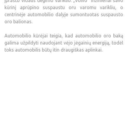
įprasto vidaus degimo variklio. „Volvo“ inžinieriai savo
kūrinį aprūpino suspaustu oru varomu varikliu, o
centrinėje automobilio dalyje sumontuotas suspausto
oro balionas.
Automobilio kūrėjai teigia, kad automobilio oro baką
galima užpildyti naudojant vėjo jėgainių energiją, todėl
toks automobilis būtų itin draugiškas aplinkai.