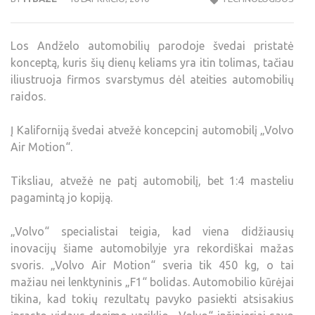
Los Andželo automobilių parodoje švedai pristatė
konceptą, kuris šių dienų keliams yra itin tolimas, tačiau
iliustruoja firmos svarstymus dėl ateities automobilių
raidos.
Į Kaliforniją švedai atvežė koncepcinį automobilį „Volvo
Air Motion“.
Tiksliau, atvežė ne patį automobilį, bet 1:4 masteliu
pagamintą jo kopiją.
„Volvo“ specialistai teigia, kad viena didžiausių
inovacijų šiame automobilyje yra rekordiškai mažas
svoris. „Volvo Air Motion“ sveria tik 450 kg, o tai
mažiau nei lenktyninis „F1“ bolidas. Automobilio kūrėjai
tikina, kad tokių rezultatų pavyko pasiekti atsisakius