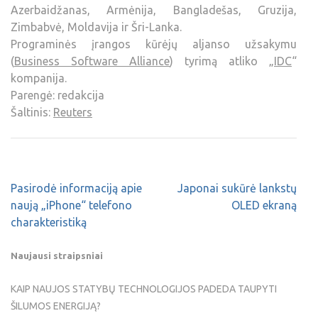
Azerbaidžanas, Armėnija, Bangladešas, Gruzija,
Zimbabvė, Moldavija ir Šri-Lanka.
Programinės įrangos kūrėjų aljanso užsakymu
(
Business Software Alliance
) tyrimą atliko „
IDC
“
kompanija.
Parengė: redakcija
Šaltinis:
Reuters
Pasirodė informaciją apie
Japonai sukūrė lankstų
naują „iPhone“ telefono
OLED ekraną
charakteristiką
Naujausi straipsniai
KAIP NAUJOS STATYBŲ TECHNOLOGIJOS PADEDA TAUPYTI
ŠILUMOS ENERGIJĄ?