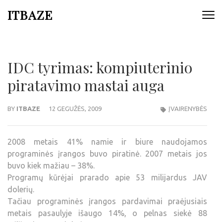
ITBAZE
IDC tyrimas: kompiuterinio
piratavimo mastai auga
BY
ITBAZE
12 GEGUŽĖS, 2009
ĮVAIRENYBĖS
2008 metais 41% namie ir biure naudojamos
programinės įrangos buvo piratinė. 2007 metais jos
buvo kiek mažiau – 38%.
Programų kūrėjai prarado apie 53 milijardus JAV
dolerių.
Tačiau programinės įrangos pardavimai praėjusiais
metais pasaulyje išaugo 14%, o pelnas siekė 88