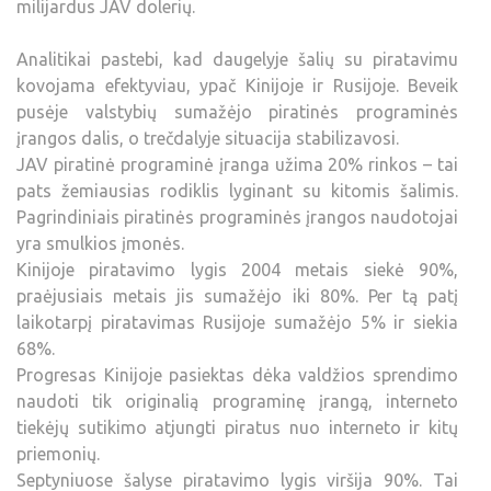
milijardus JAV dolerių.
Analitikai pastebi, kad daugelyje šalių su piratavimu
kovojama efektyviau, ypač Kinijoje ir Rusijoje. Beveik
pusėje valstybių sumažėjo piratinės programinės
įrangos dalis, o trečdalyje situacija stabilizavosi.
JAV piratinė programinė įranga užima 20% rinkos – tai
pats žemiausias rodiklis lyginant su kitomis šalimis.
Pagrindiniais piratinės programinės įrangos naudotojai
yra smulkios įmonės.
Kinijoje piratavimo lygis 2004 metais siekė 90%,
praėjusiais metais jis sumažėjo iki 80%. Per tą patį
laikotarpį piratavimas Rusijoje sumažėjo 5% ir siekia
68%.
Progresas Kinijoje pasiektas dėka valdžios sprendimo
naudoti tik originalią programinę įrangą, interneto
tiekėjų sutikimo atjungti piratus nuo interneto ir kitų
priemonių.
Septyniuose šalyse piratavimo lygis viršija 90%. Tai