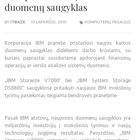
duomenų saugyklas
BY
ITBAZE
15 LAPKRIČIO, 2010
KOMPIUTERIŲ PASAULIS
Korporacija IBM pranešė pristačiusi naujos kartos
duomenų saugyklas dideliems darbo krūviams, su
kuriais paprastai susiduriama apdorojant finansinių
operacijų ar verslo analizės sistemų duomenis.
„IBM Storwize V7000″ bei „IBM System Storage
DS8800“ saugyklose pritaikyti naujausi IBM mokslinių
tyrimų pasiekimai, teigiama bendrovės pranešime.
Pasak IBM atstovų, naujosios duomenų saugyklos yra
milijardinių investicijų į mokslinius tyrimus ir naujų
technologijų įsigijimą rezultatas. Pavyzdžiui, „IBM