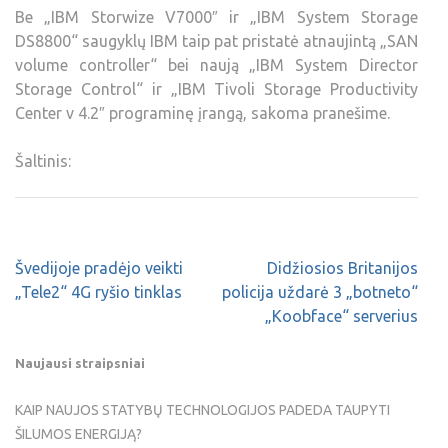
Be „IBM Storwize V7000″ ir „IBM System Storage
DS8800“ saugyklų IBM taip pat pristatė atnaujintą „SAN
volume controller“ bei naują „IBM System Director
Storage Control“ ir „IBM Tivoli Storage Productivity
Center v 4.2″ programinę įrangą, sakoma pranešime.
Šaltinis:
Švedijoje pradėjo veikti
Didžiosios Britanijos
„Tele2“ 4G ryšio tinklas
policija uždarė 3 „botneto“
„Koobface“ serverius
Naujausi straipsniai
KAIP NAUJOS STATYBŲ TECHNOLOGIJOS PADEDA TAUPYTI
ŠILUMOS ENERGIJĄ?