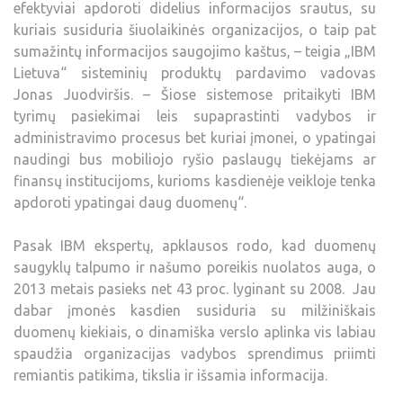
efektyviai apdoroti didelius informacijos srautus, su
kuriais susiduria šiuolaikinės organizacijos, o taip pat
sumažintų informacijos saugojimo kaštus, – teigia „IBM
Lietuva“ sisteminių produktų pardavimo vadovas
Jonas Juodviršis. – Šiose sistemose pritaikyti IBM
tyrimų pasiekimai leis supaprastinti vadybos ir
administravimo procesus bet kuriai įmonei, o ypatingai
naudingi bus mobiliojo ryšio paslaugų tiekėjams ar
finansų institucijoms, kurioms kasdienėje veikloje tenka
apdoroti ypatingai daug duomenų“.
Pasak IBM ekspertų, apklausos rodo, kad duomenų
saugyklų talpumo ir našumo poreikis nuolatos auga, o
2013 metais pasieks net 43 proc. lyginant su 2008. Jau
dabar įmonės kasdien susiduria su milžiniškais
duomenų kiekiais, o dinamiška verslo aplinka vis labiau
spaudžia organizacijas vadybos sprendimus priimti
remiantis patikima, tikslia ir išsamia informacija.