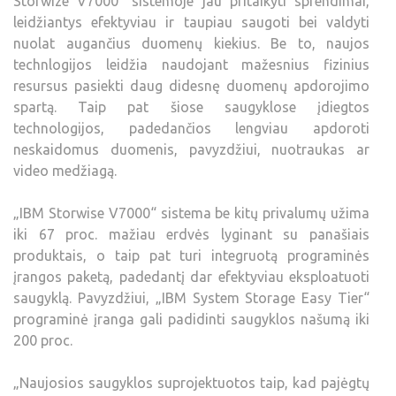
Storwize V7000″ sistemoje jau pritaikyti sprendimai,
leidžiantys efektyviau ir taupiau saugoti bei valdyti
nuolat augančius duomenų kiekius. Be to, naujos
technlogijos leidžia naudojant mažesnius fizinius
resursus pasiekti daug didesnę duomenų apdorojimo
spartą. Taip pat šiose saugyklose įdiegtos
technologijos, padedančios lengviau apdoroti
neskaidomus duomenis, pavyzdžiui, nuotraukas ar
video medžiagą.
„IBM Storwise V7000“ sistema be kitų privalumų užima
iki 67 proc. mažiau erdvės lyginant su panašiais
produktais, o taip pat turi integruotą programinės
įrangos paketą, padedantį dar efektyviau eksploatuoti
saugyklą. Pavyzdžiui, „IBM System Storage Easy Tier“
programinė įranga gali padidinti saugyklos našumą iki
200 proc.
„Naujosios saugyklos suprojektuotos taip, kad pajėgtų