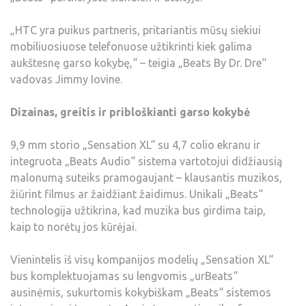
„HTC yra puikus partneris, pritariantis mūsų siekiui
mobiliuosiuose telefonuose užtikrinti kiek galima
aukštesnę garso kokybę,“ – teigia „Beats By Dr. Dre“
vadovas Jimmy Iovine.
Dizainas, greitis ir pribloškianti garso kokybė
9,9 mm storio „Sensation XL“ su 4,7 colio ekranu ir
integruota „Beats Audio“ sistema vartotojui didžiausią
malonumą suteiks pramogaujant – klausantis muzikos,
žiūrint filmus ar žaidžiant žaidimus. Unikali „Beats“
technologija užtikrina, kad muzika bus girdima taip,
kaip to norėtų jos kūrėjai.
Vienintelis iš visų kompanijos modelių „Sensation XL“
bus komplektuojamas su lengvomis „urBeats“
ausinėmis, sukurtomis kokybiškam „Beats“ sistemos