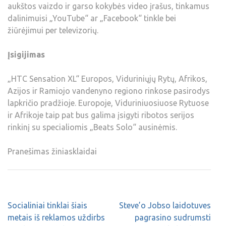
aukštos vaizdo ir garso kokybės video įrašus, tinkamus
dalinimuisi „YouTube“ ar „Facebook“ tinkle bei
žiūrėjimui per televizorių.
Įsigijimas
„HTC Sensation XL“ Europos, Viduriniųjų Rytų, Afrikos,
Azijos ir Ramiojo vandenyno regiono rinkose pasirodys
lapkričio pradžioje. Europoje, Viduriniuosiuose Rytuose
ir Afrikoje taip pat bus galima įsigyti ribotos serijos
rinkinį su specialiomis „Beats Solo“ ausinėmis.
Pranešimas žiniasklaidai
Socialiniai tinklai šiais
Steve’o Jobso laidotuves
metais iš reklamos uždirbs
pagrasino sudrumsti