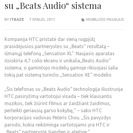
su „Beats Audio“ sistema
BY
ITBAZE
7 SPALIO, 2011
MOBILUSIS PASAULIS
Kompanija HTC pristatė dar vieną rugpjūtį
prasidėjusios partnerystės su „Beats“ rezultatą –
išmanųjį telefoną „Sensation XL“. Naujasis aparatas
išsiskiria 4,7 colio ekranu ir unikalia„Beats Audio“
sistema, o gamintojo modelių gamoje rikiuojasi šalia
tokią pat sistemą turinčio „Sensation XE“ modelio.
„Šis telefonas su „Beats Audio“ technologija iliustruoja
HTC pasiryžimą vartotojui visada – tiek klausantis
muzikos, tiek žiūrint filmus ar žaidžiant žaidimus,
perteikti geriausią garso kokybę,“ – sako HTC
korporacijos vadovas Peteris Chou. „Šis pavyzdys
parodo, kokia reikšminga vartotojams yra HTC ir
„Beats“ partnerystė šiandien ir ateityje.“