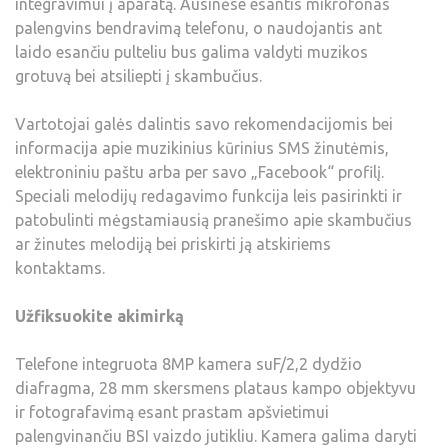
integravimui į aparatą. Ausinėse esantis mikrofonas
palengvins bendravimą telefonu, o naudojantis ant
laido esančiu pulteliu bus galima valdyti muzikos
grotuvą bei atsiliepti į skambučius.
Vartotojai galės dalintis savo rekomendacijomis bei
informacija apie muzikinius kūrinius SMS žinutėmis,
elektroniniu paštu arba per savo „Facebook“ profilį.
Speciali melodijų redagavimo funkcija leis pasirinkti ir
patobulinti mėgstamiausią pranešimo apie skambučius
ar žinutes melodiją bei priskirti ją atskiriems
kontaktams.
Užfiksuokite akimirką
Telefone integruota 8MP kamera suF/2,2 dydžio
diafragma, 28 mm skersmens plataus kampo objektyvu
ir fotografavimą esant prastam apšvietimui
palengvinančiu BSI vaizdo jutikliu. Kamera galima daryti