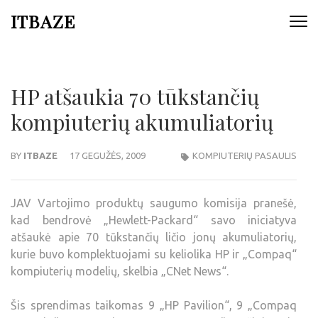
ITBAZE
HP atšaukia 70 tūkstančių
kompiuterių akumuliatorių
BY
ITBAZE
17 GEGUŽĖS, 2009
KOMPIUTERIŲ PASAULIS
JAV Vartojimo produktų saugumo komisija pranešė,
kad bendrovė „Hewlett-Packard“ savo iniciatyva
atšaukė apie 70 tūkstančių ličio jonų akumuliatorių,
kurie buvo komplektuojami su keliolika HP ir „Compaq“
kompiuterių modelių, skelbia „CNet News“.
Šis sprendimas taikomas 9 „HP Pavilion“, 9 „Compaq