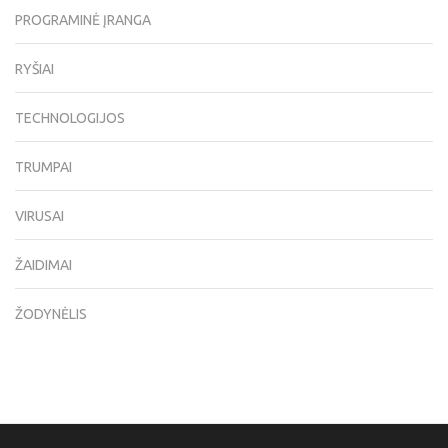
PROGRAMINĖ ĮRANGA
RYŠIAI
TECHNOLOGIJOS
TRUMPAI
VIRUSAI
ŽAIDIMAI
ŽODYNĖLIS