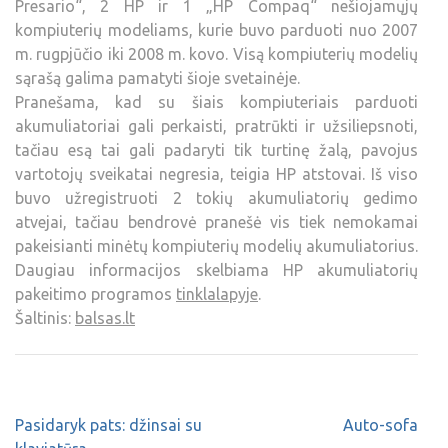
Presario“, 2 HP ir 1 „HP Compaq“ nešiojamųjų
kompiuterių modeliams, kurie buvo parduoti nuo 2007
m. rugpjūčio iki 2008 m. kovo. Visą kompiuterių modelių
sąrašą galima pamatyti šioje svetainėje.
Pranešama, kad su šiais kompiuteriais parduoti
akumuliatoriai gali perkaisti, pratrūkti ir užsiliepsnoti,
tačiau esą tai gali padaryti tik turtinę žalą, pavojus
vartotojų sveikatai negresia, teigia HP atstovai. Iš viso
buvo užregistruoti 2 tokių akumuliatorių gedimo
atvejai, tačiau bendrovė pranešė vis tiek nemokamai
pakeisianti minėtų kompiuterių modelių akumuliatorius.
Daugiau informacijos skelbiama HP akumuliatorių
pakeitimo programos
tinklalapyje
.
Šaltinis:
balsas.lt
Pasidaryk pats: džinsai su
Auto-sofa