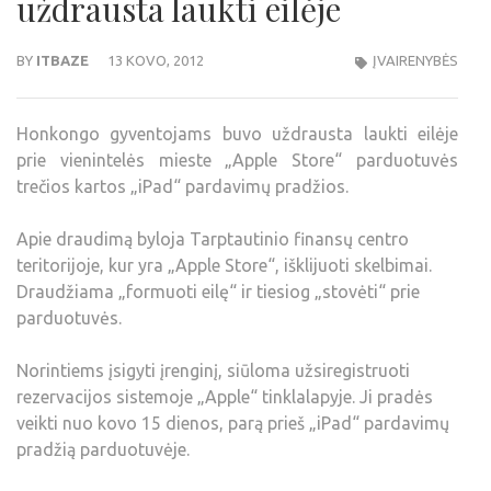
uždrausta laukti eilėje
BY
ITBAZE
13 KOVO, 2012
ĮVAIRENYBĖS
Honkongo gyventojams buvo uždrausta laukti eilėje
prie vienintelės mieste „Apple Store“ parduotuvės
trečios kartos „iPad“ pardavimų pradžios.
Apie draudimą byloja Tarptautinio finansų centro
teritorijoje, kur yra „Apple Store“, išklijuoti skelbimai.
Draudžiama „formuoti eilę“ ir tiesiog „stovėti“ prie
parduotuvės.
Norintiems įsigyti įrenginį, siūloma užsiregistruoti
rezervacijos sistemoje „Apple“ tinklalapyje. Ji pradės
veikti nuo kovo 15 dienos, parą prieš „iPad“ pardavimų
pradžią parduotuvėje.