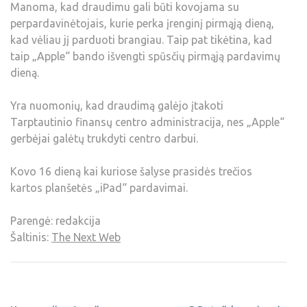
Manoma, kad draudimu gali būti kovojama su
perpardavinėtojais, kurie perka įrenginį pirmąją dieną,
kad vėliau jį parduoti brangiau. Taip pat tikėtina, kad
taip „Apple“ bando išvengti spūsčių pirmąją pardavimų
dieną.
Yra nuomonių, kad draudimą galėjo įtakoti
Tarptautinio finansų centro administracija, nes „Apple“
gerbėjai galėtų trukdyti centro darbui.
Kovo 16 dieną kai kuriose šalyse prasidės trečios
kartos planšetės „iPad“ pardavimai.
Parengė: redakcija
Šaltinis:
The Next Web