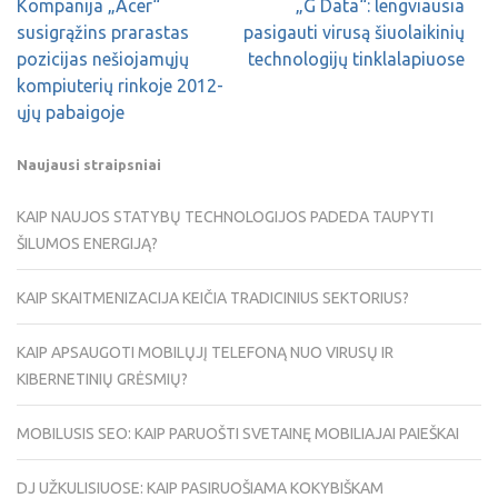
Kompanija „Acer“
„G Data“: lengviausia
susigrąžins prarastas
pasigauti virusą šiuolaikinių
pozicijas nešiojamųjų
technologijų tinklalapiuose
kompiuterių rinkoje 2012-
ųjų pabaigoje
Naujausi straipsniai
KAIP NAUJOS STATYBŲ TECHNOLOGIJOS PADEDA TAUPYTI
ŠILUMOS ENERGIJĄ?
KAIP SKAITMENIZACIJA KEIČIA TRADICINIUS SEKTORIUS?
KAIP APSAUGOTI MOBILŲJĮ TELEFONĄ NUO VIRUSŲ IR
KIBERNETINIŲ GRĖSMIŲ?
MOBILUSIS SEO: KAIP PARUOŠTI SVETAINĘ MOBILIAJAI PAIEŠKAI
DJ UŽKULISIUOSE: KAIP PASIRUOŠIAMA KOKYBIŠKAM