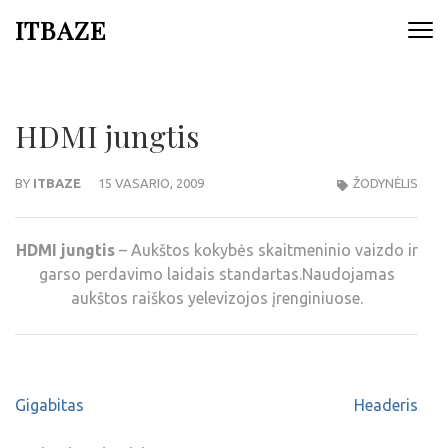
ITBAZE
HDMI jungtis
BY
ITBAZE
15 VASARIO, 2009
ŽODYNĖLIS
HDMI jungtis
– Aukštos kokybės skaitmeninio vaizdo ir
garso perdavimo laidais standartas.Naudojamas
aukštos raiškos yelevizojos įrenginiuose.
Gigabitas
Headeris