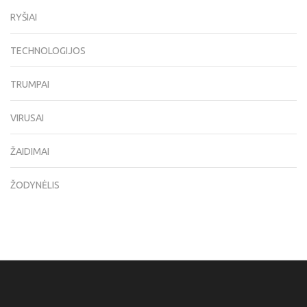
RYŠIAI
TECHNOLOGIJOS
TRUMPAI
VIRUSAI
ŽAIDIMAI
ŽODYNĖLIS