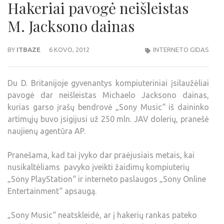
Hakeriai pavogė neišleistas
M. Jacksono dainas
BY
ITBAZE
6 KOVO, 2012
INTERNETO GIDAS
Du D. Britanijoje gyvenantys kompiuteriniai įsilaužėliai
pavogė dar neišleistas Michaelo Jacksono dainas,
kurias garso įrašų bendrovė „Sony Music“ iš daininko
artimųjų buvo įsigijusi už 250 mln. JAV dolerių, pranešė
naujienų agentūra AP.
Pranešama, kad tai įvyko dar praėjusiais metais, kai
nusikaltėliams pavyko įveikti žaidimų kompiuterių
„Sony PlayStation“ ir interneto paslaugos „Sony Online
Entertainment“ apsaugą.
„Sony Music“ neatskleidė, ar į hakerių rankas pateko