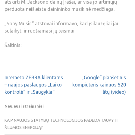
atskirti M. Jacksono dainų įrašai, ar visa jo artimųjų
perduota neišleista dainininko muzikinė medžiaga.
„Sony Music“ atstovai informavo, kad įsilaužėliai jau
sulaikyti ir ruošiamasi jų teismui.
Šaltinis:
Interneto ZEBRA klientams
„Google“ planšetinis
– naujos paslaugos „Laiko
kompiuteris kainuos 520
kontrolė“ ir „Saugykla“
litų (video)
Naujausi straipsniai
KAIP NAUJOS STATYBŲ TECHNOLOGIJOS PADEDA TAUPYTI
ŠILUMOS ENERGIJĄ?