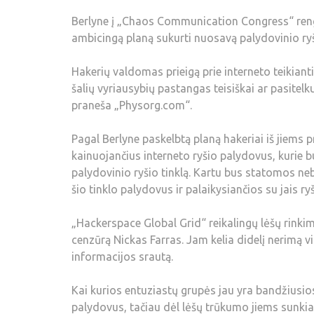
Berlyne į „Chaos Communication Congress“ rengi
ambicingą planą sukurti nuosavą palydovinio ryšio
Hakerių valdomas prieigą prie interneto teikianti
šalių vyriausybių pastangas teisiškai ar pasitel
praneša „Physorg.com“.
Pagal Berlyne paskelbtą planą hakeriai iš jiems
kainuojančius interneto ryšio palydovus, kurie 
palydovinio ryšio tinklą. Kartu bus statomos ne
šio tinklo palydovus ir palaikysiančios su jais r
„Hackerspace Global Grid“ reikalingų lėšų rink
cenzūrą Nickas Farras. Jam kelia didelį nerimą v
informacijos srautą.
Kai kurios entuziastų grupės jau yra bandžiusio
palydovus, tačiau dėl lėšų trūkumo jiems sunkiai