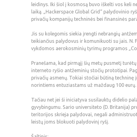
leidinys. Iki šiol į kosmosą buvo iškelti vos keli 
laiką. „Hackerspace Global Grid“ palydovinio ryši
privačių kompanijų techninės bei finansinės param
Jis su kolegomis siekia įrengti nebrangių antžemi
teikiančius palydovus ir komunikuoti su jais. N. 
vykdomos aerokosminių tyrimų programos „Cons
Pranešama, kad pirmąjį šių metų pusmetį turėtų 
interneto ryšio antžeminių stočių prototipai. Pag
privačių asmenų. Tokiai stočiai būtiną techninę 
norintiems entuziastams už maždaug 100 eurų.
Tačiau net jei ši iniciatyva susilauktų didelio pa
gyvybingumu. Sario universiteto (D. Britanija) 
teritorijos skrieja palydovai, negali administruo
leistų joms blokuoti palydovinį ryšį.
Šaltinis: