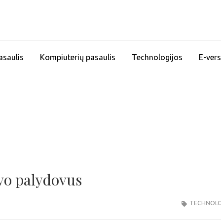
asaulis
Kompiuterių pasaulis
Technologijos
E-vers
avo palydovus
TECHNOLO