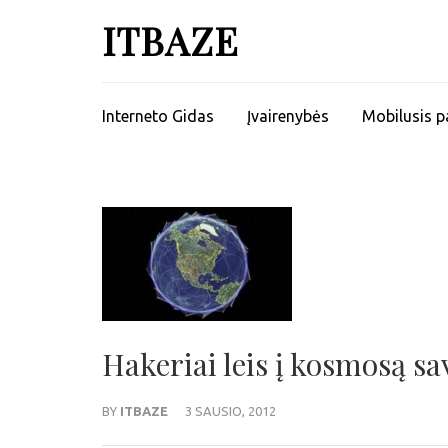
ITBAZE
Interneto Gidas
Įvairenybės
Mobilusis p
Hakeriai leis į kosmosą s
BY
ITBAZE
3 SAUSIO, 2012