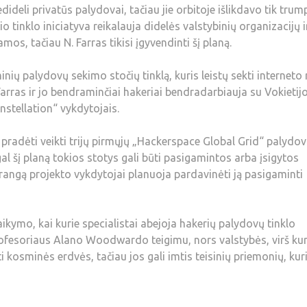
nedideli privatūs palydovai, tačiau jie orbitoje išlikdavo tik trum
o tinklo iniciatyva reikalauja didelės valstybinių organizacijų i
os, tačiau N. Farras tikisi įgyvendinti šį planą.
nių palydovų sekimo stočių tinklą, kuris leistų sekti interneto 
Farras ir jo bendraminčiai hakeriai bendradarbiauja su Vokietijo
tellation“ vykdytojais.
pradėti veikti trijų pirmųjų „Hackerspace Global Grid“ palydov
al šį planą tokios stotys gali būti pasigamintos arba įsigytos
įrangą projekto vykdytojai planuoja pardavinėti ją pasigaminti
laikymo, kai kurie specialistai abejoja hakerių palydovų tinklo
profesoriaus Alano Woodwardo teigimu, nors valstybės, virš kur
ti kosminės erdvės, tačiau jos gali imtis teisinių priemonių, kur