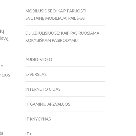
MOBILUSIS SEO: KAIP PARUOŠTI
SVETAINĘ MOBILIAJAI PAIEŠKAI
ių
DJ UŽKULISIUOSE: KAIP PASIRUOŠIAMA
isvę,
KOKYBIŠKAM PASIRODYMUI
AUDIO-VIDEO
d“
nčios
E-VERSLAS
INTERNETO GIDAS
o
IT GAMINIU APŽVALGOS
IT KNYGYNAS
ša
IT+