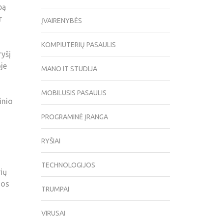
pą
r
ĮVAIRENYBĖS
KOMPIUTERIŲ PASAULIS
ryšį
je
MANO IT STUDIJA
MOBILUSIS PASAULIS
inio
PROGRAMINĖ ĮRANGA
RYŠIAI
TECHNOLOGIJOS
ių
ios
TRUMPAI
VIRUSAI