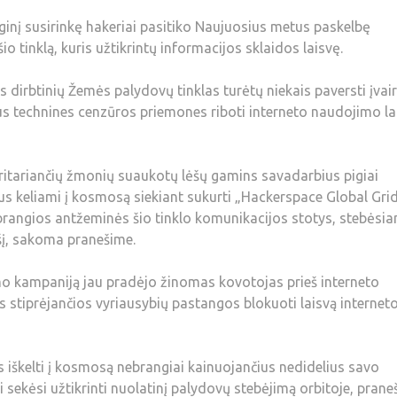
nį susirinkę hakeriai pasitiko Naujuosius metus paskelbę
 tinklą, kuris užtikrintų informacijos sklaidos laisvę.
s dirbtinių Žemės palydovų tinklas turėtų niekais paversti įvair
kus technines cenzūros priemones riboti interneto naudojimo la
 pritariančių žmonių suaukotų lėšų gamins savadarbius pigiai
bus keliami į kosmosą siekiant sukurti „Hackerspace Global Gri
brangios antžeminės šio tinklo komunikacijos stotys, stebėsia
yšį, sakoma pranešime.
imo kampaniją jau pradėjo žinomas kovotojas prieš interneto
is stiprėjančios vyriausybių pastangos blokuoti laisvą internet
s iškelti į kosmosą nebrangiai kainuojančius nedidelius savo
 sekėsi užtikrinti nuolatinį palydovų stebėjimą orbitoje, prane