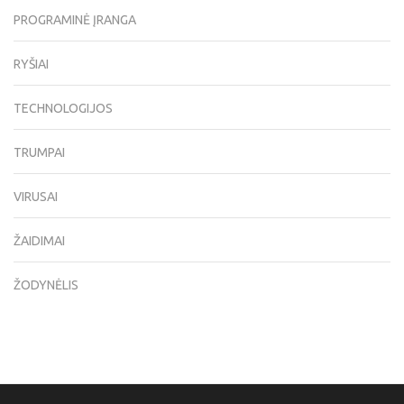
PROGRAMINĖ ĮRANGA
RYŠIAI
TECHNOLOGIJOS
TRUMPAI
VIRUSAI
ŽAIDIMAI
ŽODYNĖLIS