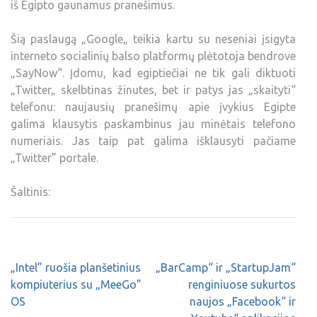
iš Egipto gaunamus pranešimus.
Šią paslaugą „Google„ teikia kartu su neseniai įsigyta
interneto socialinių balso platformų plėtotoja bendrove
„SayNow“. Įdomu, kad egiptiečiai ne tik gali diktuoti
„Twitter„ skelbtinas žinutes, bet ir patys jas „skaityti“
telefonu: naujausių pranešimų apie įvykius Egipte
galima klausytis paskambinus jau minėtais telefono
numeriais. Jas taip pat galima išklausyti pačiame
„Twitter” portale.
Šaltinis:
„Intel” ruošia planšetinius
„BarCamp“ ir „StartupJam“
kompiuterius su „MeeGo”
renginiuose sukurtos
OS
naujos „Facebook“ ir