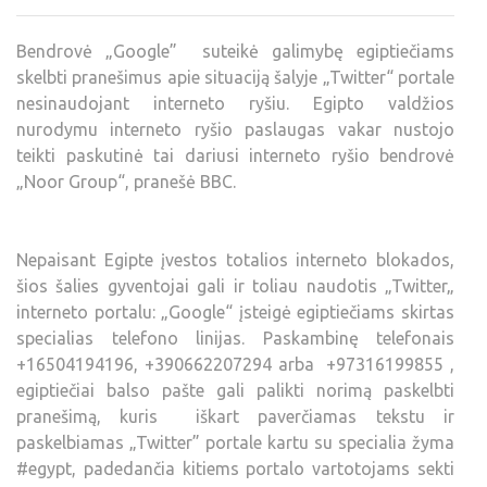
Bendrovė „Google” suteikė galimybę egiptiečiams
skelbti pranešimus apie situaciją šalyje „Twitter“ portale
nesinaudojant interneto ryšiu. Egipto valdžios
nurodymu interneto ryšio paslaugas vakar nustojo
teikti paskutinė tai dariusi interneto ryšio bendrovė
„Noor Group“, pranešė BBC.
Nepaisant Egipte įvestos totalios interneto blokados,
šios šalies gyventojai gali ir toliau naudotis „Twitter„
interneto portalu: „Google“ įsteigė egiptiečiams skirtas
specialias telefono linijas. Paskambinę telefonais
+16504194196, +390662207294 arba +97316199855 ,
egiptiečiai balso pašte gali palikti norimą paskelbti
pranešimą, kuris iškart paverčiamas tekstu ir
paskelbiamas „Twitter” portale kartu su specialia žyma
#egypt, padedančia kitiems portalo vartotojams sekti