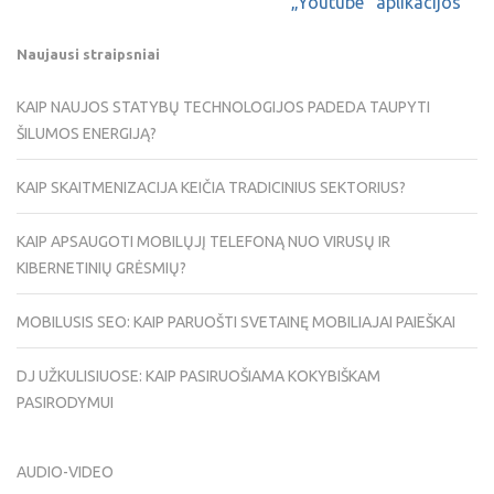
„Youtube“ aplikacijos
Naujausi straipsniai
KAIP NAUJOS STATYBŲ TECHNOLOGIJOS PADEDA TAUPYTI
ŠILUMOS ENERGIJĄ?
KAIP SKAITMENIZACIJA KEIČIA TRADICINIUS SEKTORIUS?
KAIP APSAUGOTI MOBILŲJĮ TELEFONĄ NUO VIRUSŲ IR
KIBERNETINIŲ GRĖSMIŲ?
MOBILUSIS SEO: KAIP PARUOŠTI SVETAINĘ MOBILIAJAI PAIEŠKAI
DJ UŽKULISIUOSE: KAIP PASIRUOŠIAMA KOKYBIŠKAM
PASIRODYMUI
AUDIO-VIDEO