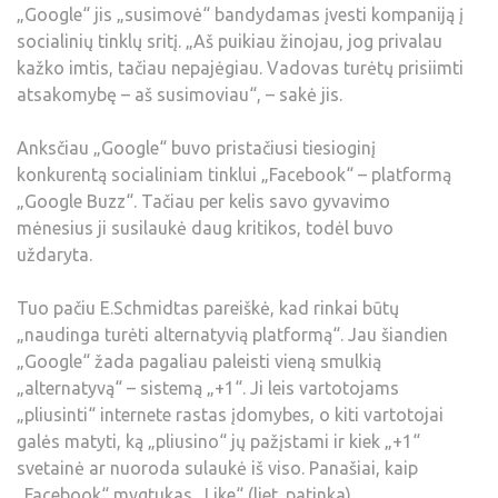
„Google“ jis „susimovė“ bandydamas įvesti kompaniją į
socialinių tinklų sritį. „Aš puikiau žinojau, jog privalau
kažko imtis, tačiau nepajėgiau. Vadovas turėtų prisiimti
atsakomybę – aš susimoviau“, – sakė jis.
Anksčiau „Google“ buvo pristačiusi tiesioginį
konkurentą socialiniam tinklui „Facebook“ – platformą
„Google Buzz“. Tačiau per kelis savo gyvavimo
mėnesius ji susilaukė daug kritikos, todėl buvo
uždaryta.
Tuo pačiu E.Schmidtas pareiškė, kad rinkai būtų
„naudinga turėti alternatyvią platformą“. Jau šiandien
„Google“ žada pagaliau paleisti vieną smulkią
„alternatyvą“ – sistemą „+1“. Ji leis vartotojams
„pliusinti“ internete rastas įdomybes, o kiti vartotojai
galės matyti, ką „pliusino“ jų pažįstami ir kiek „+1“
svetainė ar nuoroda sulaukė iš viso. Panašiai, kaip
„Facebook“ mygtukas „Like“ (liet. patinka).