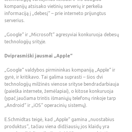
kompanijų atsisako vietinių serverių ir perkelia
informaciją į „debesį“ – prie interneto prijungtus
serverius.
„Google“ ir „Microsoft“ agresyviai konkuruoja debesų
technologijų srityje.
Dviprasmiški jausmai „Apple“
„Google“ valdybos pirmininkas kompaniją „Apple“ ir
gyrė, ir kritikavo. Tai galima suprasti – šios dvi
technologijų milžinės vienose srityse bendradarbiauja
(paieška internete, žemėlapiai), o kitose konkuruoja
(ypač jaučiama trintis išmaniųjų telefonų rinkoje tarp
„Android“ ir „iOS“ operacinių sistemų).
E.Schmidtas teigė, kad „Apple“ gamina „nuostabius
produktus“, tačiau viena didžiausių jos klaidų yra