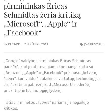
pirmininkas Ericas
Schmidtas žeria kritiką
„Microsoft“, „Apple“ ir
„Facebook“
BY
ITBAZE
2 BIRŽELIO, 2011
ĮVAIRENYBĖS
„Google“ valdybos pirmininkas Ericas Schmidtas
pareiškė, kad jo atstovaujama kompanija kartu su
„Amazon“, „Apple“ ir „Facebook“ priklauso „ketverių
šutvei“, kuri valdo šiuolaikines vartotojų technologijas.
Jis išskirtinai pabrėžė, kad „Microsoft“ nederėtų
priskirti prie technologijų lyderių.
Tačiau ir minėtos „šutvės“ nariams jis negailėjo
kritikos.