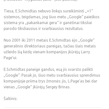
Tiesa, E.Schmidtas nebuvo linkęs sureikšminti „+1“
sistemos, teigdamas, jog šiuo metu „Google“ paieškos
sistema yra „pakankamai gera“ ir ganėtinai tiksliai
parodo tiksliausius ir svarbiausius rezultatus.
Nuo 2001 iki 2011 metais E.Schmidtas ėjo „Google“
generalinio direktoriaus pareigas, tačiau šiais metais
užleido šią kėdę vienam kompanijos įkūrėjų Larry
Page‘ui.
E.Schmidtas paneigė gandus, esą jis svarsto palikti
„Google“. Pasak jo, šiuo metu svarbiausius sprendimus
kompanijoje priima trys žmonės: jis, L.Page‘as bei dar
vienas „Google“ įkūrėjų Sergey Brinas.
Šaltinis: