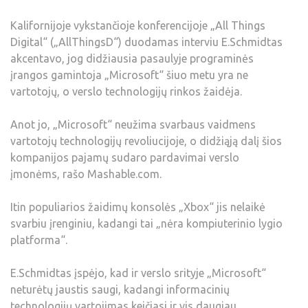
Kalifornijoje vykstančioje konferencijoje „All Things
Digital“ („AllThingsD“) duodamas interviu E.Schmidtas
akcentavo, jog didžiausia pasaulyje programinės
įrangos gamintoja „Microsoft“ šiuo metu yra ne
vartotojų, o verslo technologijų rinkos žaidėja.
Anot jo, „Microsoft“ neužima svarbaus vaidmens
vartotojų technologijų revoliucijoje, o didžiąją dalį šios
kompanijos pajamų sudaro pardavimai verslo
įmonėms, rašo Mashable.com.
Itin populiarios žaidimų konsolės „Xbox“ jis nelaikė
svarbiu įrenginiu, kadangi tai „nėra kompiuterinio lygio
platforma“.
E.Schmidtas įspėjo, kad ir verslo srityje „Microsoft“
neturėtų jaustis saugi, kadangi informacinių
technologijų vartojimas keičiasi ir vis daugiau