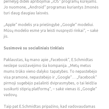
pernelyg dideli apribojimai „iOS“ programų kūrėjams.
Jo nuomone, „Android“ programas kuriantys žmonės
turi daug daugiau laisvės.
„Apple“ modelis yra priešingybė „Google“ modeliui.
Mūsų modelio esmė yra leisti nuspręsti rinkai“, – sakė
jis.
Susimovė su socialiniais tinklais
Paklaustas, ką mano apie „Facebook“, E.Schmidtas
neslėpė susižavėjimo šia kompanija. „Metų metus
mums trūko vieno dalyko: tapatybės. To nepastebėjo
visa pramonė, nepastebėjo ir „Google“… „Facebook“
pirmoji sugebėjo pašalinti dviprasmybes, o tai leidžia
susikurti stiprią platformą“, – sakė vienas iš „Google“
vadovų.
Taip pat E.Schmidtas pripažino, kad vadovaudamas