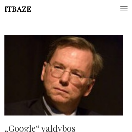
ITBAZE
„Google“ valdybos