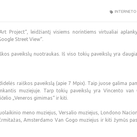
INTERNETO
 Project“, leidžiantį visiems norintiems virtualiai aplank
Google Street View“.
škos paveikslų nuotraukas. Iš viso tokių paveikslų yra daugi
didelės raiškos paveikslą (apie 7 Mpix). Taip juose galima pa
nkantis muziejuje. Tarp tokių paveikslų yra Vincento van
elio „Veneros gimimas“ ir kiti.
iuolaikinio meno muziejus, Versalio muziejus, Londono Nacio
go Ermitažas, Amsterdamo Van Gogo muziejus ir kiti žymūs pa