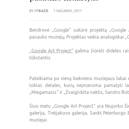
BY
ITBAZE
1 VASARIO, 2011
Bendrovė „Google“ sukūrė projektą „Google Art
pasaulio muziejų. Projektas veikia analogiškai „
„Google Art Project“
galima žiūrėti didelės rai
tūkstantis.
Pateikiama po vieną kiekvieno muziejaus labai 
tokias detales, kurių neįmanoma pamatyti la
„Miegamasis“ ir „Žvaigždėta naktis, Sandro Botič
Šiuo metu „Google Art Project“ yra Niujorko Š
galerija, Tretjakovo galerija, Sankt Peterbur
muziejai.