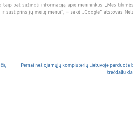
 o taip pat sužinoti informaciją apie menininkus. „Mes tikimė
 ir sustiprins jų meilę menui“, – sakė „Google“ atstovas Ne
čių
Pernai nešiojamųjų kompiuterių Lietuvoje parduota 
trečdaliu d