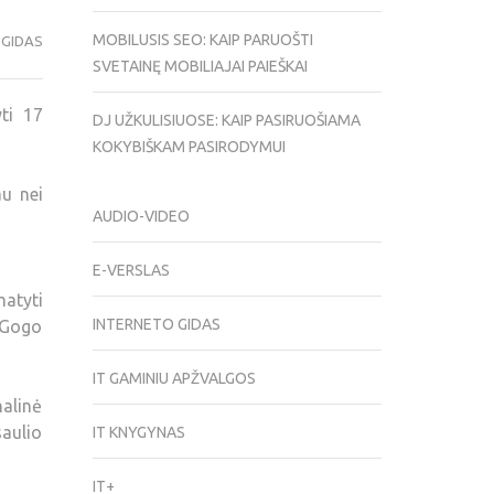
MOBILUSIS SEO: KAIP PARUOŠTI
 GIDAS
SVETAINĘ MOBILIAJAI PAIEŠKAI
yti 17
DJ UŽKULISIUOSE: KAIP PASIRUOŠIAMA
KOKYBIŠKAM PASIRODYMUI
au nei
AUDIO-VIDEO
E-VERSLAS
matyti
INTERNETO GIDAS
 Gogo
IT GAMINIU APŽVALGOS
nalinė
saulio
IT KNYGYNAS
IT+