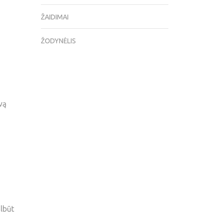
ŽAIDIMAI
ŽODYNĖLIS
vą
lbūt