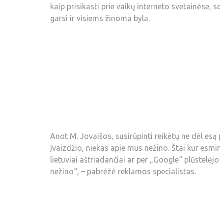
kaip prisikasti prie vaikų interneto svetainėse,
garsi ir visiems žinoma byla.
Anot M. Jovaišos, susirūpinti reikėtų ne dėl esą 
įvaizdžio, niekas apie mus nežino. Štai kur esm
lietuviai aštriadančiai ar per „Google“ plūstelėj
nežino“, – pabrėžė reklamos specialistas.