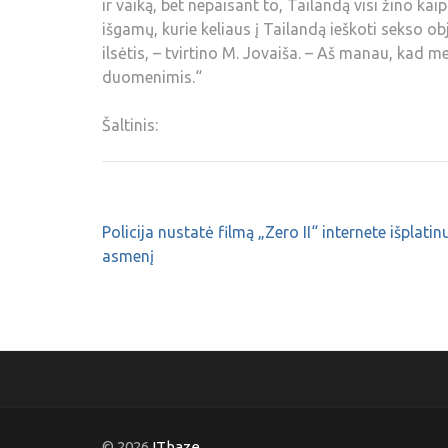
ir vaiką, bet nepaisant to, Tailandą visi žino kai
išgamų, kurie keliaus į Tailandą ieškoti sekso ob
ilsėtis, – tvirtino M. Jovaiša. – Aš manau, kad m
duomenimis.“
Šaltinis:
Policija nustatė filmą „Zero II“ internete išplatin
asmenį
© 2026
ITbaze
.