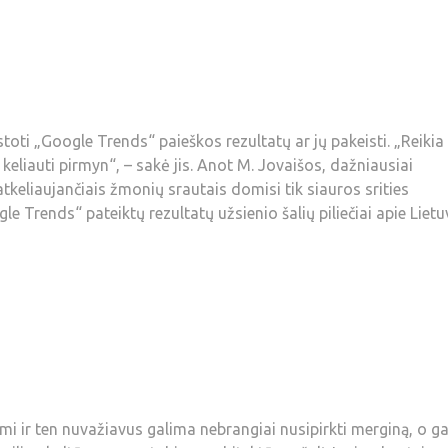
toti „Google Trends“ paieškos rezultatų ar jų pakeisti. „Reikia
 keliauti pirmyn“, – sakė jis. Anot M. Jovaišos, dažniausiai
keliaujančiais žmonių srautais domisi tik siauros srities
gle Trends“ pateiktų rezultatų užsienio šalių piliečiai apie Lietu
i ir ten nuvažiavus galima nebrangiai nusipirkti merginą, o ga