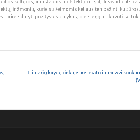
p gilios kultūros, nuostabios architektūros šalį. Ir visada atsiras
jektų, ir žmonių, kurie su šeimomis keliaus ten pažinti kultūros,
es turime daryti pozityvius dalykus, o ne mėginti kovoti su toki
usį
Trimačių knygų rinkoje nusimato intensyvi konkur
(