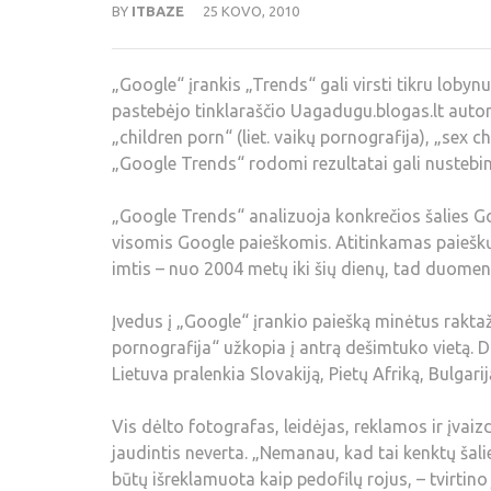
BY
ITBAZE
25 KOVO, 2010
„Google“ įrankis „Trends“ gali virsti tikru lobynu
pastebėjo tinklaraščio Uagadugu.blogas.lt autori
„children porn“ (liet. vaikų pornografija), „sex ch
„Google Trends“ rodomi rezultatai gali nustebint
„Google Trends“ analizuoja konkrečios šalies Go
visomis Google paieškomis. Atitinkamas paieškų 
imtis – nuo 2004 metų iki šių dienų, tad duomeny
Įvedus į „Google“ įrankio paiešką minėtus raktaž
pornografija“ užkopia į antrą dešimtuko vietą. Da
Lietuva pralenkia Slovakiją, Pietų Afriką, Bulgarij
Vis dėlto fotografas, leidėjas, reklamos ir įvaiz
jaudintis neverta. „Nemanau, kad tai kenktų šalie
būtų išreklamuota kaip pedofilų rojus, – tvirtino 