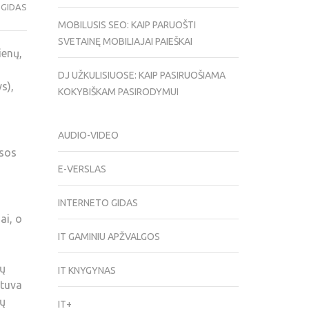
 GIDAS
MOBILUSIS SEO: KAIP PARUOŠTI
SVETAINĘ MOBILIAJAI PAIEŠKAI
ienų,
DJ UŽKULISIUOSE: KAIP PASIRUOŠIAMA
s),
KOKYBIŠKAM PASIRODYMUI
AUDIO-VIDEO
usos
E-VERSLAS
INTERNETO GIDAS
ai, o
IT GAMINIU APŽVALGOS
tų
IT KNYGYNAS
etuva
ių
IT+