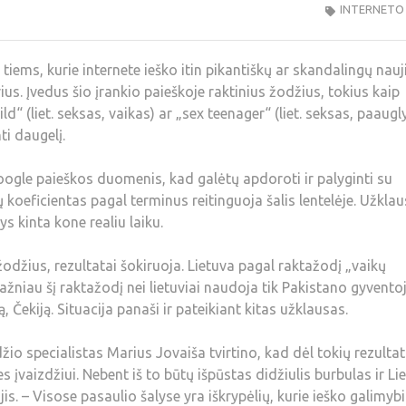
INTERNETO
 tiems, kurie internete ieško itin pikantiškų ar skandalingų nauj
us. Įvedus šio įrankio paieškoje raktinius žodžius, tokius kaip
ild“ (liet. seksas, vaikas) ar „sex teenager“ (liet. seksas, paaugly
i daugelį.
ogle paieškos duomenis, kad galėtų apdoroti ir palyginti su
koeficientas pagal terminus reitinguoja šalis lentelėje. Užkla
s kinta kone realiu laiku.
odžius, rezultatai šokiruoja. Lietuva pagal raktažodį „vaikų
žniau šį raktažodį nei lietuviai naudoja tik Pakistano gyventoj
ą, Čekiją. Situacija panaši ir pateikiant kitas užklausas.
džio specialistas Marius Jovaiša tvirtino, kad dėl tokių rezulta
s įvaizdžiui. Nebent iš to būtų išpūstas didžiulis burbulas ir Li
jis. – Visose pasaulio šalyse yra iškrypėlių, kurie ieško galimyb