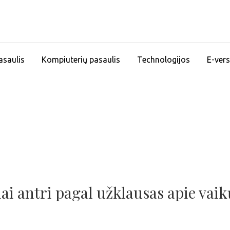
asaulis
Kompiuterių pasaulis
Technologijos
E-vers
iai antri pagal užklausas apie vaik