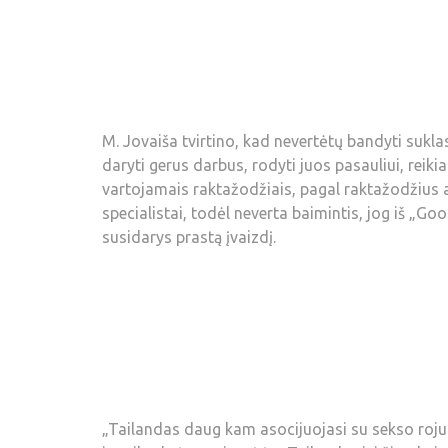
M. Jovaiša tvirtino, kad nevertėtų bandyti suklas
daryti gerus darbus, rodyti juos pasauliui, reikia
vartojamais raktažodžiais, pagal raktažodžius at
specialistai, todėl neverta baimintis, jog iš „Goo
susidarys prastą įvaizdį.
„Tailandas daug kam asocijuojasi su sekso rojum