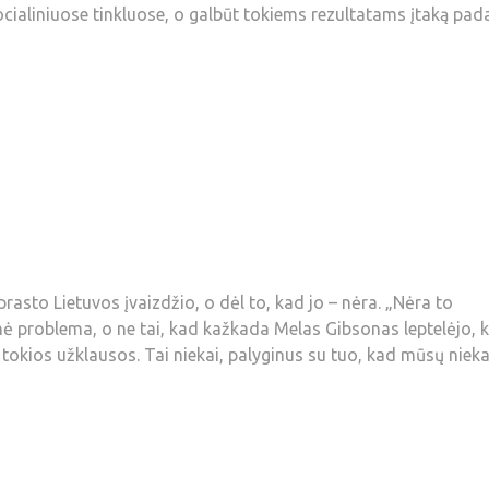
 socialiniuose tinkluose, o galbūt tokiems rezultatams įtaką pad
prasto Lietuvos įvaizdžio, o dėl to, kad jo – nėra. „Nėra to
inė problema, o ne tai, kad kažkada Melas Gibsonas leptelėjo, 
o tokios užklausos. Tai niekai, palyginus su tuo, kad mūsų niek