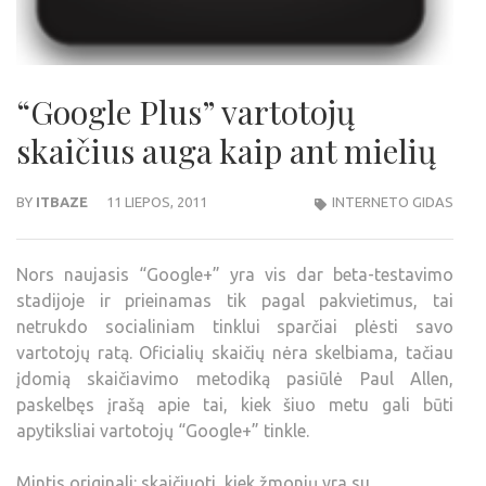
“Google Plus” vartotojų
skaičius auga kaip ant mielių
BY
ITBAZE
11 LIEPOS, 2011
INTERNETO GIDAS
Nors naujasis “Google+” yra vis dar beta-testavimo
stadijoje ir prieinamas tik pagal pakvietimus, tai
netrukdo socialiniam tinklui sparčiai plėsti savo
vartotojų ratą. Oficialių skaičių nėra skelbiama, tačiau
įdomią skaičiavimo metodiką pasiūlė Paul Allen,
paskelbęs įrašą apie tai, kiek šiuo metu gali būti
apytiksliai vartotojų “Google+” tinkle.
Mintis originali: skaičiuoti, kiek žmonių yra su