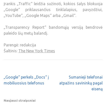
Įrankis „Traffic“ leidžia sužinoti, kokios šalys blokuoja
„Google“ priklausančius tinklalapius, pavyzdžiui,
„YouTube“, „Google Maps“ arba „Gmail“.
„Transparency Report“ bandomąją versiją bendrovė
paleido šių metų balandį.
Parengė: redakcija
Šaltinis:
The New York Times
„Google“ perkels „Docs“ į
Sumanieji telefonai
mobiliuosius telefonus
atpažins savininką pagal
eiseną
Naujausi straipsniai