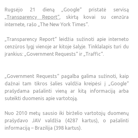
Rugsėjo 21 dieną „Google“ pristatė servisą
„Transparency Report“
, skirtą kovai su cenzūra
internete, rašo „The New York Times“.
„Transparency Report“ leidžia sužinoti apie interneto
cenzūros lygį vienoje ar kitoje šalyje. Tinklalapis turi du
įrankius: „Government Requests“ ir „Traffic“.
„Government Requests“ pagalba galima sužinoti, kaip
dažnai tam tikros šalies valdžia kreipėsi į „Google“
prašydama pašalinti vieną ar kitą informaciją arba
suteikti duomenis apie vartotoją.
Nuo 2010 metų sausio iki birželio vartotojų duomenų
prašydavo JAV valdžia (4287 kartus), o pašalinti
informaciją – Brazilija (398 kartus).