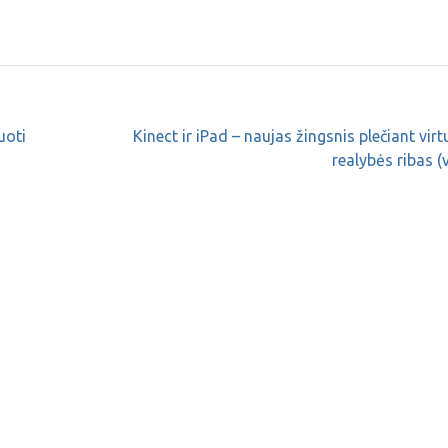
uoti
Kinect ir iPad – naujas žingsnis plečiant virt
realybės ribas (