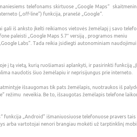
maniesiems telefonams skirtuose „Google Maps“ skaitmenin
terneto („off-line”) funkcija, pranešė „Google“.
ai gali iš anksto įkelti reikiamos vietovės žemėlapį į savo telefo
one paleisti „Google Maps 5.7″ versiją , programos meniu
ių „Google Labs”. Tada reikia įsidiegti autonominiam naudojimui
į tą vietą, kurią ruošiamasi aplankyti, ir pasirinkti funkciją „Į
lima naudotis šiuo žemėlapiu ir neprisijungus prie interneto.
 atmintyje išsaugomas tik pats žemėlapis, nuotraukos iš paly
ine” režimu neveikia. Be to, išsaugotas žemėlapis telefone laik
“ funkcija „Android” išmaniuosiuose telefonuose pravers tais
yšys arba vartotojai nenori brangiau mokėti už tarptinklinį mobi