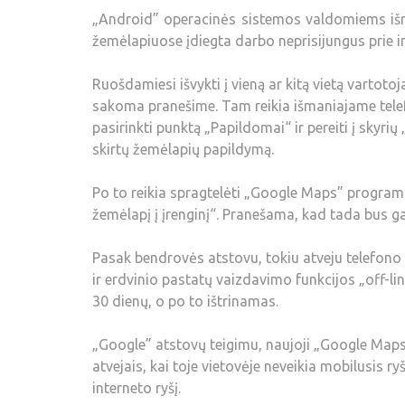
„Android” operacinės sistemos valdomiems iš
žemėlapiuose įdiegta darbo neprisijungus prie in
Ruošdamiesi išvykti į vieną ar kitą vietą vartotoj
sakoma pranešime. Tam reikia išmaniajame telef
pasirinkti punktą „Papildomai“ ir pereiti į skyr
skirtų žemėlapių papildymą.
Po to reikia spragtelėti „Google Maps” programoje 
žemėlapį į įrenginį“. Pranešama, kad tada bus ga
Pasak bendrovės atstovu, tokiu atveju telefono
ir erdvinio pastatų vaizdavimo funkcijos „off-l
30 dienų, o po to ištrinamas.
„Google” atstovų teigimu, naujoji „Google Maps
atvejais, kai toje vietovėje neveikia mobilusis r
interneto ryšį.