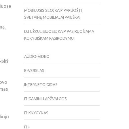
iuose
MOBILUSIS SEO: KAIP PARUOŠTI
SVETAINĘ MOBILIAJAI PAIEŠKAI
ną,
DJ UŽKULISIUOSE: KAIP PASIRUOŠIAMA
KOKYBIŠKAM PASIRODYMUI
AUDIO-VIDEO
kelti
E-VERSLAS
dovo
INTERNETO GIDAS
omas
IT GAMINIU APŽVALGOS
IT KNYGYNAS
liojo
IT+