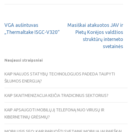
VGA aušintuvas
Masiškai atakuotos JAV ir
„Thermaltake ISGC-V320“
Pietų Korėjos valdžios
struktūrų interneto
svetainės
Naujausi straipsniai
KAIP NAUJOS STATYBŲ TECHNOLOGIJOS PADEDA TAUPYTI
ŠILUMOS ENERGIJĄ?
KAIP SKAITMENIZACIJA KEIČIA TRADICINIUS SEKTORIUS?
KAIP APSAUGOTI MOBILŲJĮ TELEFONĄ NUO VIRUSŲ IR
KIBERNETINIŲ GRĖSMIŲ?
MOBILUSIS SEO: KAIP PARUOŠTI SVETAINĘ MOBILIAJAI PAIEŠKAI