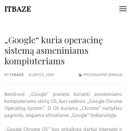
ITBAZE
„Google“ kuria operacinę
sistemą asmeniniams
kompiuteriams
BY
ITBAZE
8 LIEPOS, 2009
PROGRAMINĖ ĮRANGA
Bendrovė „Google“ pranešė kurianti asmeniniams
kompiuteriams skirtą OS, kuri vadinsis „Google Chrome
Operating System“. Ši OS kuriama „Chrome“ naršyklės
pagrindu, teigiama oficialiame „Google“ tinklaraštyje.
„Google Chrome OS“ bus pritaikyta darbui internete ir