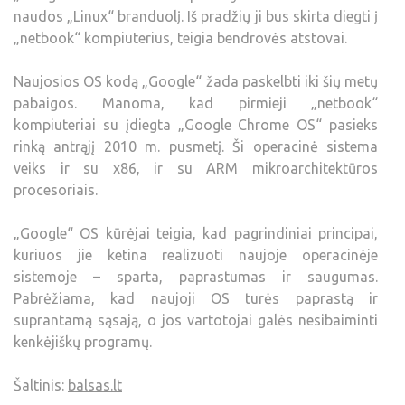
naudos „Linux“ branduolį. Iš pradžių ji bus skirta diegti į
„netbook“ kompiuterius, teigia bendrovės atstovai.
Naujosios OS kodą „Google“ žada paskelbti iki šių metų
pabaigos. Manoma, kad pirmieji „netbook“
kompiuteriai su įdiegta „Google Chrome OS“ pasieks
rinką antrąjį 2010 m. pusmetį. Ši operacinė sistema
veiks ir su x86, ir su ARM mikroarchitektūros
procesoriais.
„Google“ OS kūrėjai teigia, kad pagrindiniai principai,
kuriuos jie ketina realizuoti naujoje operacinėje
sistemoje – sparta, paprastumas ir saugumas.
Pabrėžiama, kad naujoji OS turės paprastą ir
suprantamą sąsają, o jos vartotojai galės nesibaiminti
kenkėjiškų programų.
Šaltinis:
balsas.lt