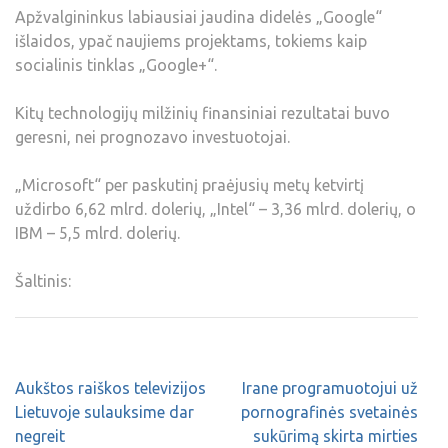
Apžvalgininkus labiausiai jaudina didelės „Google“
išlaidos, ypač naujiems projektams, tokiems kaip
socialinis tinklas „Google+“.
Kitų technologijų milžinių finansiniai rezultatai buvo
geresni, nei prognozavo investuotojai.
„Microsoft“ per paskutinį praėjusių metų ketvirtį
uždirbo 6,62 mlrd. dolerių, „Intel“ – 3,36 mlrd. dolerių, o
IBM – 5,5 mlrd. dolerių.
Šaltinis:
Aukštos raiškos televizijos
Irane programuotojui už
Lietuvoje sulauksime dar
pornografinės svetainės
negreit
sukūrimą skirta mirties