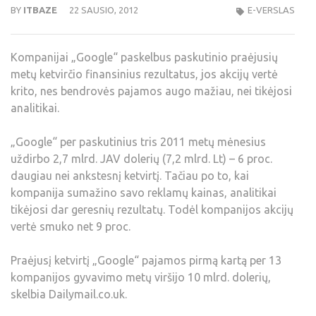
BY
ITBAZE
22 SAUSIO, 2012
E-VERSLAS
Kompanijai „Google“ paskelbus paskutinio praėjusių
metų ketvirčio finansinius rezultatus, jos akcijų vertė
krito, nes bendrovės pajamos augo mažiau, nei tikėjosi
analitikai.
„Google“ per paskutinius tris 2011 metų mėnesius
uždirbo 2,7 mlrd. JAV dolerių (7,2 mlrd. Lt) – 6 proc.
daugiau nei ankstesnį ketvirtį. Tačiau po to, kai
kompanija sumažino savo reklamų kainas, analitikai
tikėjosi dar geresnių rezultatų. Todėl kompanijos akcijų
vertė smuko net 9 proc.
Praėjusį ketvirtį „Google“ pajamos pirmą kartą per 13
kompanijos gyvavimo metų viršijo 10 mlrd. dolerių,
skelbia Dailymail.co.uk.