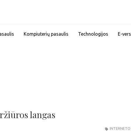
asaulis
Kompiuterių pasaulis
Technologijos
E-vers
eržiūros langas
INTERNETO