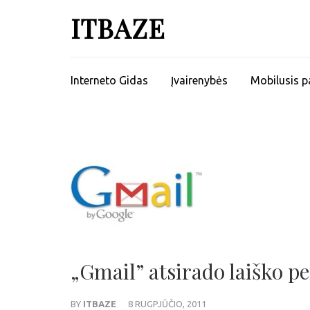
ITBAZE
Interneto Gidas
Įvairenybės
Mobilusis p
„Gmail” atsirado laiško p
BY
ITBAZE
8 RUGPJŪČIO, 2011