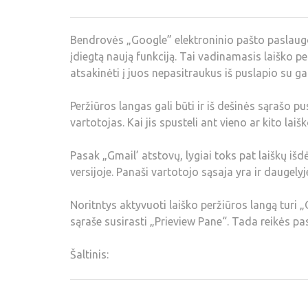
Bendrovės „Google” elektroninio pašto paslaugos
įdiegtą naują funkciją. Tai vadinamasis laiško pe
atsakinėti į juos nepasitraukus iš puslapio su ga
Peržiūros langas gali būti ir iš dešinės sąrašo p
vartotojas. Kai jis spusteli ant vieno ar kito lai
Pasak „Gmail’ atstovų, lygiai toks pat laiškų 
versijoje. Panaši vartotojo sąsaja yra ir daugel
Noritntys aktyvuoti laiško peržiūros langą turi „G
sąraše susirasti „Prieview Pane“. Tada reikės pasi
Šaltinis: