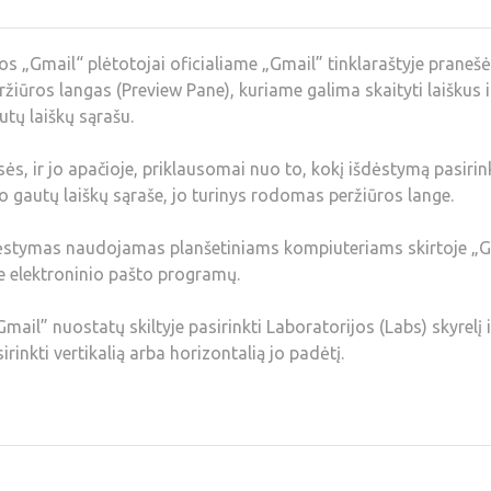
 „Gmail“ plėtotojai oficialiame „Gmail” tinklaraštyje pranešė
ržiūros langas (Preview Pane), kuriame galima skaityti laiškus i
utų laiškų sąrašu.
usės, ir jo apačioje, priklausomai nuo to, kokį išdėstymą pasirin
ško gautų laiškų sąraše, jo turinys rodomas peržiūros lange.
išdėstymas naudojamas planšetiniams kompiuteriams skirtoje „
yje elektroninio pašto programų.
mail” nuostatų skiltyje pasirinkti Laboratorijos (Labs) skyrelį i
rinkti vertikalią arba horizontalią jo padėtį.