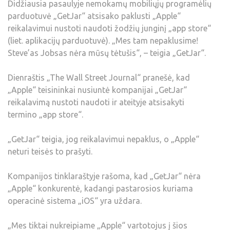
Didžiausia pasaulyje nemokamų mobiliųjų programėlių
parduotuvė „GetJar“ atsisako paklusti „Apple“
reikalavimui nustoti naudoti žodžių junginį „app store“
(liet. aplikacijų parduotuvė). „Mes tam nepaklusime!
Steve’as Jobsas nėra mūsų tėtušis“, – teigia „GetJar“.
Dienraštis „The Wall Street Journal“ pranešė, kad
„Apple“ teisininkai nusiuntė kompanijai „GetJar“
reikalavimą nustoti naudoti ir ateityje atsisakyti
termino „app store“.
„GetJar“ teigia, jog reikalavimui nepaklus, o „Apple“
neturi teisės to prašyti.
Kompanijos tinklaraštyje rašoma, kad „GetJar“ nėra
„Apple“ konkurentė, kadangi pastarosios kuriama
operacinė sistema „iOS“ yra uždara.
„Mes tiktai nukreipiame „Apple“ vartotojus į šios