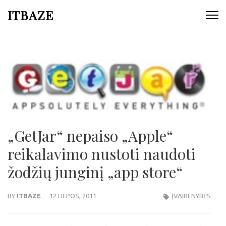
ITBAZE
„GetJar“ nepaiso „Apple“
reikalavimo nustoti naudoti
žodžių junginį „app store“
BY
ITBAZE
12 LIEPOS, 2011
ĮVAIRENYBĖS