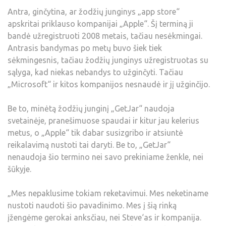
Antra, ginčytina, ar žodžių junginys „app store“
apskritai priklauso kompanijai „Apple“. Šį terminą ji
bandė užregistruoti 2008 metais, tačiau nesėkmingai.
Antrasis bandymas po metų buvo šiek tiek
sėkmingesnis, tačiau žodžių junginys užregistruotas su
sąlyga, kad niekas nebandys to užginčyti. Tačiau
„Microsoft“ ir kitos kompanijos nesnaudė ir jį užginčijo.
Be to, minėtą žodžių junginį „GetJar“ naudoja
svetainėje, pranešimuose spaudai ir kitur jau kelerius
metus, o „Apple“ tik dabar susizgribo ir atsiuntė
reikalavimą nustoti tai daryti. Be to, „GetJar“
nenaudoja šio termino nei savo prekiniame ženkle, nei
šūkyje.
„Mes nepaklusime tokiam reketavimui. Mes neketiname
nustoti naudoti šio pavadinimo. Mes į šią rinką
įžengėme gerokai anksčiau, nei Steve‘as ir kompanija.