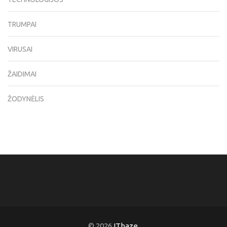
TRUMPAI
VIRUSAI
ŽAIDIMAI
ŽODYNĖLIS
© 2026
ITbaze
.