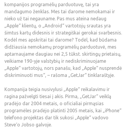
kompanijos programėlių parduotuvę, tai yra
mandagumo ženklas. Mes tai darome nemokamai ir
nieko už tai negauname. Pas mus ateina nedaug
„Apple“ klientų, o „Android“ vartotojų srautas yra
šimtus kartų didesnis ir strategiškai gerokai svarbesnis.
Kodėl mes apskritai tai darome? Todėl, kad būdama
didžiausia nemokamų programėlių parduotuvė, mes
aptarnaujame daugiau nei 2,5 tūkst. skirtingų prietaisų,
veikiame 190-yje valstybių ir nediskriminuojame
„Apple“ vartotojų, nors panašu, kad „Apple“ nusprendė
diskriminuoti mus“, – rašoma „GetJar“ tinklaraštyje.
Kompanija teigia nusivylusi „Apple“ reikalavimu ir
ragina pažvelgti tiesai į akis. Pirma, „GetJar“ veiklą
pradėjo dar 2004 metais, o oficialiai pirmąsias
programėles pradėjo platinti 2005 metais, kai „iPhone“
telefono projektas dar tik sukosi „Apple“ vadovo
Steve‘o Jobso galvoje.