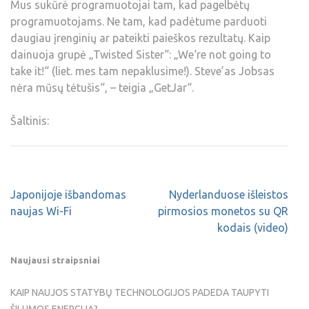
Mus sukūrė programuotojai tam, kad pagelbėtų
programuotojams. Ne tam, kad padėtume parduoti
daugiau įrenginių ar pateikti paieškos rezultatų. Kaip
dainuoja grupė „Twisted Sister“: „We‘re not going to
take it!“ (liet. mes tam nepaklusime!). Steve’as Jobsas
nėra mūsų tėtušis“, – teigia „GetJar“.
Šaltinis:
Japonijoje išbandomas
Nyderlanduose išleistos
naujas Wi-Fi
pirmosios monetos su QR
kodais (video)
Naujausi straipsniai
KAIP NAUJOS STATYBŲ TECHNOLOGIJOS PADEDA TAUPYTI