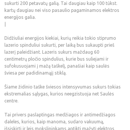
sukurti 200 petavatų galią. Tai daugiau kaip 100 tūkst.
kartų daugiau nei viso pasaulio pagaminamos elektros
energijos galia.
|
Didžiuliai energijos kiekiai, kurių reikia tokio stiprumo
lazerio spinduliui sukurti, per laiką bus sukaupti prieš
lazerį paleidžiant. Lazeris sukurs maždaug 60
centimetrų pločio spindulius, kurie bus suliejami ir
sufokusuojami į mažą taškelį, panašiai kaip saulės
šviesa per padidinamąjį stiklą.
Šiame židinio taške šviesos intensyvumas sukurs tokias
ekstremalias sąlygas, kurios neegzistuoja net Saulės
centre.
Tai privers paslaptingas medžiagos ir antimedžiagos
daleles, kurios, kaip manoma, sudaro vakuumą,
išsiskirti ir leis mokslininkams aptikti mažytį elektros