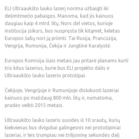
ELI Ultraaukšto lauko lazerį norima užbaigti iki
dešimtmečio pabaigos. Manoma, kad jis kainuos
daugiau kaip 4 mlrd. litų. Nors dėl vietos, kurioje
institucija įsikurs, bus nuspręsta tik kitąmet, keletas
Europos šalių nori ją priimti. Tai Rusija, Prancūzija,
Vengrija, Rumunija, Čekija ir Jungtinė Karalystė.
Europos Komisija šiais metais jau pritarė planams kurti
tris kitus lazerius, kurie bus ELI projekto dalis ir
Ultraaukšto lauko lazerio prototipai.
Čekijoje, Vengrijoje ir Rumunijoje dislokuoti lazeriai
kainuos po maždaug 800 mln. litų ir, numatoma,
pradės veikti 2015 metais.
Ultraaukšto lauko lazeris susidės iš 10 srautų, kurių
kiekvienas bus dvigubai galingesnis nei prototipiniai
lazeriai, ir leis trumpiau nei trilijoninę sekundės dalį