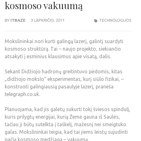
kosmoso vakuumą
BY
ITBAZE
3 LAPKRIČIO, 2011
TECHNOLOGIJOS
Mokslininkai nori kurti galingą lazerį, galintį suardyti
kosmoso struktūrą. Tai – naujo projekto, siekiančio
atsakyti į esminius klausimus apie visatą, dalis.
Sekant Didžiojo hadronų greitintuvo pėdomis, kitas
„didžiojo mokslo“ eksperimentas, kurį siūlo fizikai, –
konstruoti galingiausią pasaulyje lazerį, praneša
telegraph.co.uk.
Planuojama, kad jis galėtų sukurti tokį šviesos spindulį,
kuris prilygtų energijai, kurią Žemė gauna iš Saulės,
tačiau ji būtų sutelkta į taškelį, mažesnį nei smeigtuko
galas. Mokslininkai teigia, kad tai jiems leistų sujudinti
pačią kosmoso medžiagą – vakuumą.