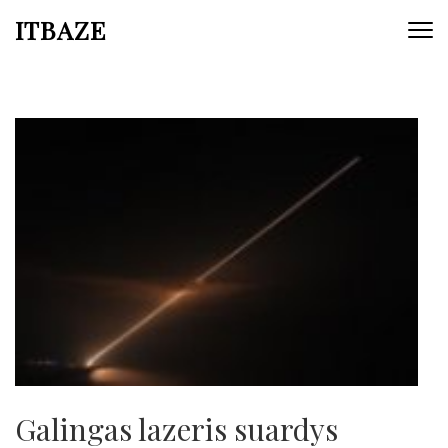
ITBAZE
Galingas lazeris suardys