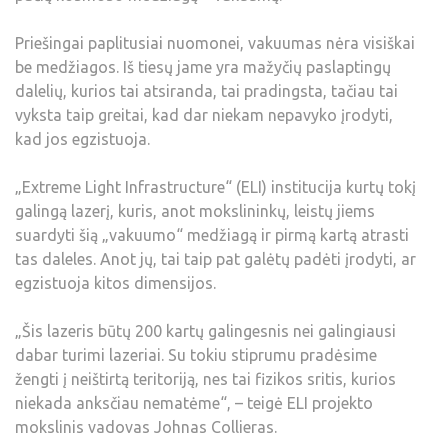
Priešingai paplitusiai nuomonei, vakuumas nėra visiškai
be medžiagos. Iš tiesų jame yra mažyčių paslaptingų
dalelių, kurios tai atsiranda, tai pradingsta, tačiau tai
vyksta taip greitai, kad dar niekam nepavyko įrodyti,
kad jos egzistuoja.
„Extreme Light Infrastructure“ (ELI) institucija kurtų tokį
galingą lazerį, kuris, anot mokslininkų, leistų jiems
suardyti šią „vakuumo“ medžiagą ir pirmą kartą atrasti
tas daleles. Anot jų, tai taip pat galėtų padėti įrodyti, ar
egzistuoja kitos dimensijos.
„Šis lazeris būtų 200 kartų galingesnis nei galingiausi
dabar turimi lazeriai. Su tokiu stiprumu pradėsime
žengti į neištirtą teritoriją, nes tai fizikos sritis, kurios
niekada anksčiau nematėme“, – teigė ELI projekto
mokslinis vadovas Johnas Collieras.