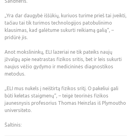
Sandneris.
„Yra dar daugybė iššūkių, kuriuos turime prieš tai įveikti,
tačiau tai tik turimos technologijos patobulinimo
klausimas, kad galėtume sukurti reikiamą galią“, –
pridūrė jis.
Anot mokslininkų, ELI lazeriai ne tik pateiks naujų
įžvalgų apie neatrastas fizikos sritis, bet ir leis sukurti
naujus vėžio gydymo ir medicininės diagnostikos
metodus.
„ELI mus nukels į neištirtą fizikos sritį. O pakeliui gali
būti keletas staigmenų“, – teigė teorinės fizikos
jaunesnysis profesorius Thomas Heinzlas iš Plymoutho
universiteto.
Šaltinis: