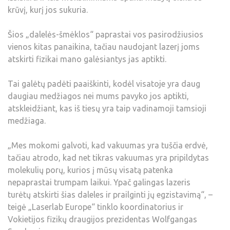
krūvį, kurį jos sukuria.
Šios „dalelės-šmėklos“ paprastai vos pasirodžiusios
vienos kitas panaikina, tačiau naudojant lazerį joms
atskirti fizikai mano galėsiantys jas aptikti.
Tai galėtų padėti paaiškinti, kodėl visatoje yra daug
daugiau medžiagos nei mums pavyko jos aptikti,
atskleidžiant, kas iš tiesų yra taip vadinamoji tamsioji
medžiaga.
„Mes mokomi galvoti, kad vakuumas yra tuščia erdvė,
tačiau atrodo, kad net tikras vakuumas yra pripildytas
molekulių porų, kurios į mūsų visatą patenka
nepaprastai trumpam laikui. Ypač galingas lazeris
turėtų atskirti šias daleles ir prailginti jų egzistavimą“, –
teigė „Laserlab Europe“ tinklo koordinatorius ir
Vokietijos fizikų draugijos prezidentas Wolfgangas