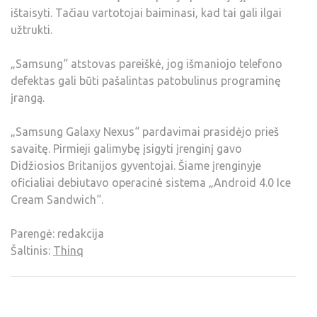
ištaisyti. Tačiau vartotojai baiminasi, kad tai gali ilgai
užtrukti.
„Samsung“ atstovas pareiškė, jog išmaniojo telefono
defektas gali būti pašalintas patobulinus programinę
įrangą.
„Samsung Galaxy Nexus“ pardavimai prasidėjo prieš
savaitę. Pirmieji galimybę įsigyti įrenginį gavo
Didžiosios Britanijos gyventojai. Šiame įrenginyje
oficialiai debiutavo operacinė sistema „Android 4.0 Ice
Cream Sandwich“.
Parengė: redakcija
Šaltinis:
Thinq