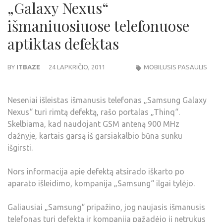
„Galaxy Nexus“
išmaniuosiuose telefonuose
aptiktas defektas
BY
ITBAZE
24 LAPKRIČIO, 2011
MOBILUSIS PASAULIS
Neseniai išleistas išmanusis telefonas „Samsung Galaxy
Nexus“ turi rimtą defektą, rašo portalas „Thinq“.
Skelbiama, kad naudojant GSM anteną 900 MHz
dažnyje, kartais garsą iš garsiakalbio būna sunku
išgirsti.
Nors informacija apie defektą atsirado iškarto po
aparato išleidimo, kompanija „Samsung“ ilgai tylėjo.
Galiausiai „Samsung“ pripažino, jog naujasis išmanusis
telefonas turi defektą ir kompanija pažadėjo jį netrukus