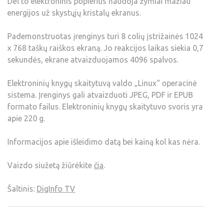
Dėl to elektroninis popierius naudoja žymiai mažiau
energijos už skystųjų kristalų ekranus.
Pademonstruotas įrenginys turi 8 colių įstrižainės 1024
x 768 taškų raiškos ekraną. Jo reakcijos laikas siekia 0,7
sekundės, ekrane atvaizduojamos 4096 spalvos.
Elektroninių knygų skaitytuvą valdo „Linux“ operacinė
sistema. Įrenginys gali atvaizduoti JPEG, PDF ir EPUB
formato failus. Elektroninių knygų skaitytuvo svoris yra
apie 220 g.
Informacijos apie išleidimo datą bei kainą kol kas nėra.
Vaizdo siužetą žiūrėkite
čia
.
Šaltinis:
DigInfo TV